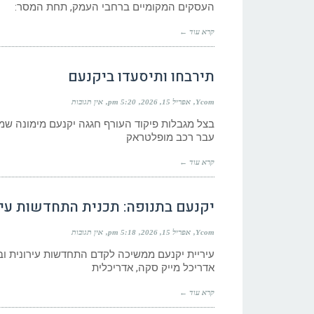
העסקים המקומיים ברחבי העמק, תחת המסר:
קרא עוד ←
תירבחו ותיסעדו ביקנעם
Ycom
אפריל 15, 2026
5:20 pm
אין תגובות
בצל מגבלות פיקוד העורף חגגה יקנעם מימונה שמ
עבר רכב מופלטראק
קרא עוד ←
יקנעם בתנופה: תכנית התחדשות עיר
Ycom
אפריל 15, 2026
5:18 pm
אין תגובות
עיריית יקנעם ממשיכה לקדם התחדשות עירונית ובמ
אדריכל מייק סקה, אדריכלית
קרא עוד ←