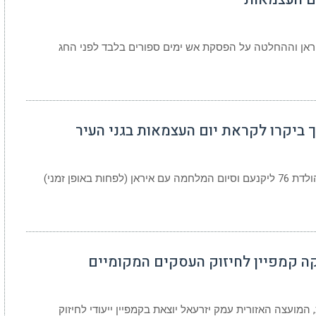
אן וההחלטה על הפסקת אש ימים ספורים בלבד לפני החג
ך ביקרו לקראת יום העצמאות בגני העיר
לקראת יום העצמאות ה – 78 למדינת ישראל, יום הולדת 76 ליקנעם וסיום המלחמה עם איראן (לפחות באופן זמני)
ה קמפיין לחיזוק העסקים המקומיים
ועצה האזורית עמק יזרעאל יוצאת בקמפיין ייעודי לחיזוק