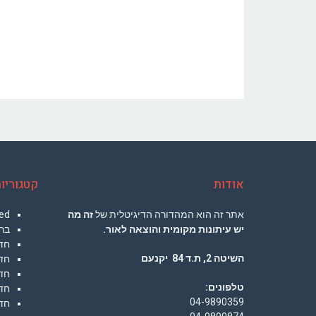
אודות
קטגוריו
אתר זה הוא המהדורה הדיגיטלית של
זה מה
ed
יש עיתונות מקומית והוצאה לאור.
בר
חד
השיטה 2, ת.ד 84 יקנעם
חד
חד
טלפונים:
חד
04-9890359
חד