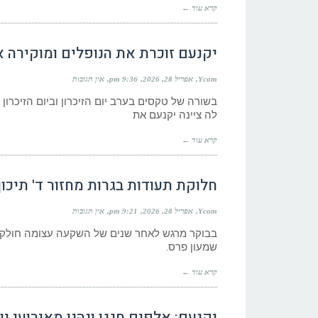
קרא עוד ←
יקנעם זוכרת את הנופלים ומוקירה 
Ycom
אפריל 28, 2026
9:36 pm
אין תגובות
בשורה של טקסים בערב יום הזיכרון וביום הזיכרו
לה ציינה יקנעם את
קרא עוד ←
חלוקת תעודות בגרות מחזור ד' תיכו
Ycom
אפריל 28, 2026
9:21 pm
אין תגובות
בבוקר מרגש לאחר שנים של השקעה עצומה חולקו תע
שמעון פרס.
קרא עוד ←
יקנעם: אלפים חגגו ונהנו מאירועי י