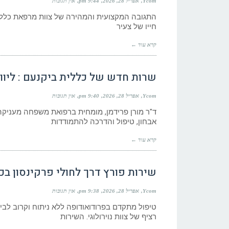
Ycom
אפריל 28, 2026
9:44 pm
אין תגובות
התגובה המקצועית והמהירה של צוות מרפאת כללית 
חייו של צעיר
קרא עוד ←
שרות חדש של כללית ביקנעם : ליווי
Ycom
אפריל 28, 2026
9:40 pm
אין תגובות
ד"ר מורן פרידמן, מומחית ברפואת משפחה מעניקה לנ
אבחון, טיפול והדרכה להתמודדות
קרא עוד ←
שירות פורץ דרך לחולי פרקינסון בכ
Ycom
אפריל 28, 2026
9:38 pm
אין תגובות
טיפול מתקדם בפרודואודופה ללא ניתוח וקרוב לב
רציף של צוות נוירולוגי. השירות