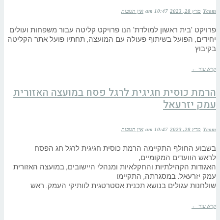
Ycom
מרץ 28, 2023
10:47 am
אין תגובות
פרויקט 'בית ראשון למולדת' הנו פרויקט קליטה עבור משפחות ועולים
יחידים, הפועל בשיתוף פעולה עם המועצה, תחתיו פועל אתר הקליטה
בקיבוץ
קרא עוד ←
הרמת כוסית חגיגית לרגל פסח במועצה האזורית
עמק יזרעאל
Ycom
מרץ 28, 2023
10:47 am
אין תגובות
בשבוע החולף התקיימה הרמת כוסית חגיגית לרגל חג הפסח
לראש הוועדים המקומיים,
האגודות הקהילתיות והחקלאיות ומנהלי היישובים, במועצה האזורית
עמק יזרעאל. במסגרתה, התקיימו
שולחנות עגולים בנושא תכנית אסטרטגית לוותיקי העמק. ראש
קרא עוד ←