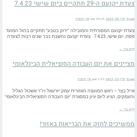
צעדת יקנעם ה-29 תתקיים ביום שישי 7.4.23
Ycom
מרץ 28, 2023
10:35 am
אין תגובות
צעדת יקנעם המסורתית והמובילה "ירוק בטבע" תתקיים בחול המועד
פסח, יום שישי, 7.4.23. צעדת יקנעם נחשבת כבר שנים רבות לצעדה
קרא עוד ←
מציינים את יום העבודה הסוציאלית הבינלאומי
Ycom
מרץ 23, 2023
5:15 pm
אין תגובות
אייל בצר – ראש המועצה האזורית עמק יזרעאל ויו"ר אשכול הגליל
והעמקים, הגיע ליום עיון במסגרת 'יום העבודה הסוציאלית הבינלאומי'
קרא עוד ←
ממשיכים לחזק את הבריאות באזור!