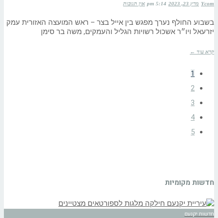
Ycom
מרץ 23, 2023
5:14 pm
אין תגובות
בשבוע החולף נערך מפגש בין אייל בצר – ראש המועצה האזורית עמק
יזרעאל ויו״ר אשכול רשויות הגליל והעמקים, משה בר סימן
קרא עוד ←
1
2
3
4
5
חדשות מקומיות
חדשות יקנעם