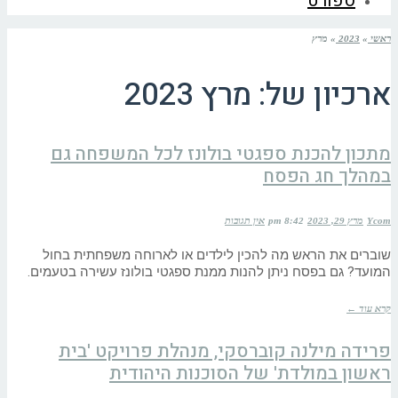
ספורט
ראשי
»
2023
»
מרץ
ארכיון של:
מרץ 2023
מתכון להכנת ספגטי בולונז לכל המשפחה גם
במהלך חג הפסח
Ycom
מרץ 29, 2023
8:42 pm
אין תגובות
שוברים את הראש מה להכין לילדים או לארוחה משפחתית בחול
המועד? גם בפסח ניתן להנות ממנת ספגטי בולונז עשירה בטעמים.
קרא עוד ←
פרידה מילנה קוברסקי, מנהלת פרויקט 'בית
ראשון במולדת' של הסוכנות היהודית