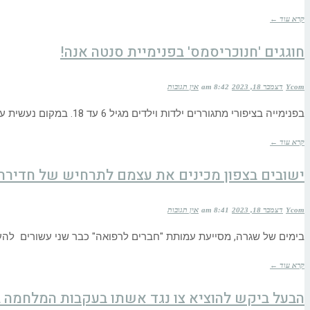
קרא עוד ←
חוגגים 'חנוכריסמס' בפנימיית סנטה אנה!
Ycom
דצמבר 18, 2023
8:42 am
אין תגובות
בפנימייה בציפורי מתגוררים ילדות וילדים מגיל 6 עד 18. במקום נעשית עבודת קודש בהובלת משרד הרווחה ועמותת 'תפארת בית חם'.
קרא עוד ←
ישובים בצפון מכינים את עצמם לתרחיש של חדירה 
Ycom
דצמבר 18, 2023
8:41 am
אין תגובות
בימים של שגרה, מסייעת עמותת "חברים לרפואה" כבר שני עשורים להעבי
קרא עוד ←
הבעל ביקש להוציא צו נגד אשתו בעקבות המלחמה 