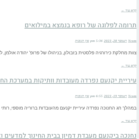
קרא עוד ←
תרומה לפלוגה של רופא בנמצא במילואים
Ycom
דצמבר 28, 2023
5:36 pm
אין תגובות
צוות מחלקת כירורגיה פלסטית בזבולון, בניהולו של פרופ' יהודה אולמן,
קרא עוד ←
עיריית יקנעם נפרדה מעובדות וותיקות במערכת החי
Ycom
דצמבר 19, 2023
6:55 pm
אין תגובות
במהלך חג החנוכה נפרדה עיריית יקנעם מהעובדות ברוריה מוספי, רותי מ
קרא עוד ←
נחנכה ביקנעם מעבדת דמיון בבית החינוך למדעים ואמ