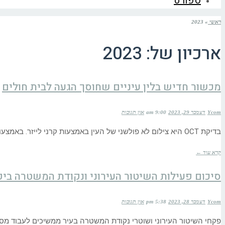
ספורט
ראשי
»
2023
ארכיון של:
2023
מכשור חדיש בלין עיניים שחוסך הגעה לבית חולים
Ycom
דצמבר 29, 2023
9:00 am
אין תגובות
בדיקת OCT היא צילום לא פולשני של העין באמצעות קרני לייזר. באמצעות צילום OCT ניתן לצפות בכל שכבה בתוך רקמת
קרא עוד ←
סיכום פעילות השיטור העירוני ונקודת המשטרה בי
Ycom
דצמבר 28, 2023
5:38 pm
אין תגובות
פקחי השיטור העירוני ושוטרי נקודת המשטרה בעיר ממשיכים לעבוד מסב