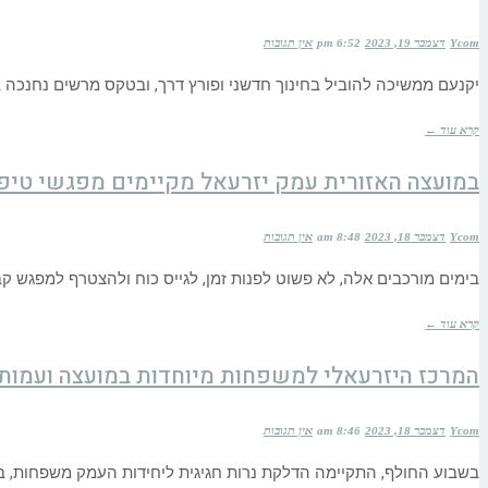
Ycom
דצמבר 19, 2023
6:52 pm
אין תגובות
יקנעם ממשיכה להוביל בחינוך חדשני ופורץ דרך, ובטקס מרשים נחנכה בב
קרא עוד ←
במועצה האזורית עמק יזרעאל מקיימים מפגשי טיפ
Ycom
דצמבר 18, 2023
8:48 am
אין תגובות
בימים מורכבים אלה, לא פשוט לפנות זמן, לגייס כוח ולהצטרף למפגש קב
קרא עוד ←
המרכז היזרעאלי למשפחות מיוחדות במועצה ועמותת
Ycom
דצמבר 18, 2023
8:46 am
אין תגובות
בשבוע החולף, התקיימה הדלקת נרות חגיגית ליחידות העמק משפחות, בילדות כ- 10, ילדים והורים. "חלק מהמשתתפים מוכרים לנ