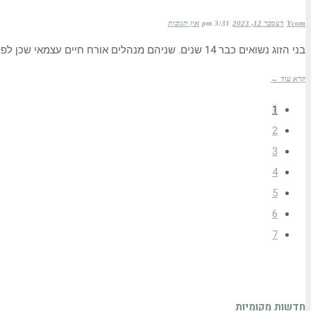
Ycom
דצמבר 12, 2023
3:31 pm
אין תגובות
בני הזוג נשואים כבר 14 שנים. שניהם מנהלים אורח חיים עצמאי שכן לפני כחצי שנה הם פתחו בהליכי גירושין אבל
קרא עוד ←
1
2
3
4
5
6
7
חדשות מקומיות