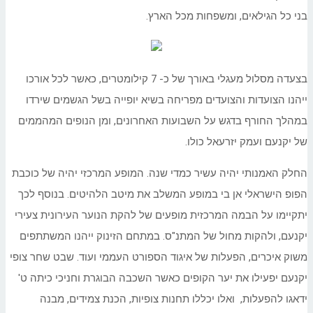
בני כל הגילאים, ומשפחות מכל הארץ.
בצעדה מסלול מעגלי באורך של כ- 7 קילומטרים, כאשר לכל אורכו
ייהנו הצועדות והצועדים מפריחה בשיא יופייה בשל הגשמים שירדו
במהלך החורף בדגש על השבועות האחרונים, ומן הנופים המהממים
של יקנעם ועמק יזרעאל כולו.
החלק האמנותי יהיה עשיר כמדי שנה. המופע המרכזי יהיה של כוכבת
הפופ הישראלי אן בי במופע המשלב את מיטב הלהיטים. בנוסף לכך
יתקיימו על הבמה המרכזית מופעים של להקת הנוער העירונית צעירי
יקנעם, ולהקות מחול של המתנ"ס. במתחם הזינוק ייהנו המשתתפים
משוק איכרים, הפעלות של איגוד הספורט העממי ועוד. שבט שחר צופי
יקנעם יפעילו את יער הקופים כאשר השכבה הבוגרת וחניכי כיתה ט'
ידאגו להפעלות, ואלו יכללו תחנות צופיות, הכנת צמידים, מבנה