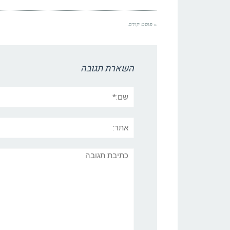
« פוסט קודם
השארת תגובה
שם:*
אתר:
תגובה