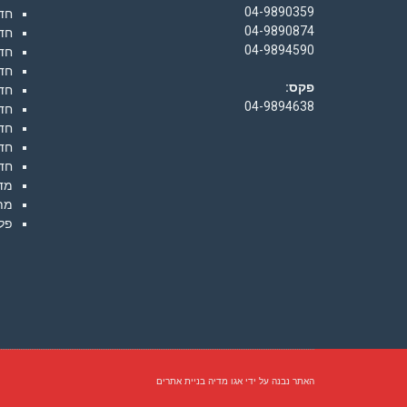
04-9890359
חד
04-9890874
חד
04-9894590
חדש
חד
פקס:
חד
04-9894638
חד
חדש
חדש
חד
מדו
מת
פל
האתר נבנה על ידי
אגו מדיה בניית אתרים