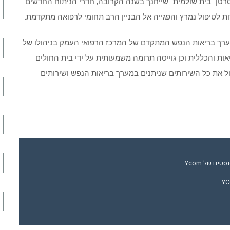
טן "בית שולמית" שייחנך בשנה הקרובה, חדרי הניתוח החדשים
 לטיפול נמרץ והפגייה אל הבניין הרב תחומי לרפואה מתקדמת.
מערך בריאות הנפש המתקדם של המרכז הרפואי העמק בניהולו של
אות והכללית וכן גוייסה תרומה משמעותית על ידי בית החולים
קמת הבניין החדש שיושלם עד 2027 ויכלול את כל השירותים שניתנים במערך בריאות הנפש ושירותים
ים של Ycom