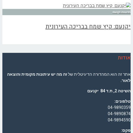
חדשות יקנעם
יקנעם: קיץ שמח בבריכה העירונית
אודות
אתר זה הוא המהדורה הדיגיטלית של
זה מה יש עיתונות מקומית והוצאה
לאור.
השיטה 2, ת.ד 84 יקנעם
טלפונים:
04-9890359
04-9890874
04-9894590
פקס: