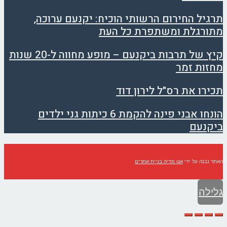
תרגיל החירום הרשותי הוכיח: יקנעם ערוכה,
מתורגלת ומשתפרת כל העת
קיץ של תרבות ביקנעם – מופע מחווה ל-20 שנות
מחזות זמר
תכירו את רס"ל לירון דוד
הונחו אבני פינה להקמת 6 כיתות גני ילדים
ביקנעם
האתר נבנה על ידי
אגו מדיה בניית אתרים
גלילה
לראש