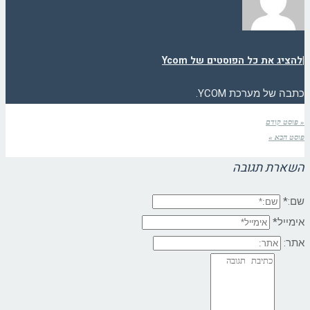
|
להציג את כל הפוסטים של Ycom
כתבה של מערכת YCOM.
« פוסט קודם
פוסט הבא »
השארת תגובה
שם:*
אימייל*
אתר: