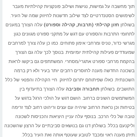
תוך מחשבה על גמישות, נגישות ושילוב פונקציות קהילתיות מעבר
לשימושים הסטנדרטיים לצד שילוב חדשנות לחיזוק שמה של העיר.
בשולחן
חזון קהילתי (תרבות, קהילה וספורט)
עלה הצורך במענים
לתחומי התרבות והספורט עם דגש על מתקני ספורט מגוונים כגון:
מגרשי כדור, טניס ומרחבי אימון פתוחים. כמו כן עלה צורך למרחבים
שמעודדים פעילות קהילתית יומיומית. בנוסך לכך עלה גם הצורך
בהקמת מרחבי ספורט אתגרי/מסחרי. המשתתפים גם ביקשו לראות
בשכונה החדשה מענה לחוסרים רחבים יותר בעיר ולא רק ברמה
השכונתית. כאלו שפיתוחם יתרום לחיזוק חיי הקהילה והפנאי של כלל
התושבים. בשולחן
תחבורה וסביבה
עלה הצורך בתיעדוף בין
המשתמשים השונים ברחוב. הושם דגש על הולכי הרגל בדגש על
בטיחות וכן נראות הרחוב שיהיה עם עצים וריהוט רחוב לצד זרימה
טובה של כלי הרכב. בנוסף עלה עניין היציאות והכניסות לשכונה
וליקנעם בכלל. בשולחן דנו גם בנושאים סביבתיים על הרצון שהשכונה
תיתן מענה ראוי ומכבד לטובע שעוטף אותה ואת העיר בכלל.