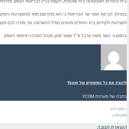
בית החולים האונקולוגי בית שולמית, הקמת בניין לבריאות הנפש, פתיחת
במהלך הביקור אמר שר הבריאות כי הוא מתרשם מאד מהמצוינות והמקצו
למצוינות ולקידום בית החולים מהווים מודל להשראה, אני מודה לכם מק
בתמונה: השר משה ארבל וד"ר מאור ממן, מנהל המרכז הרפואי העמק.
|
להציג את כל הפוסטים של Ycom
כתבה של מערכת YCOM.
« פוסט קודם
פוסט הבא »
השארת תגובה