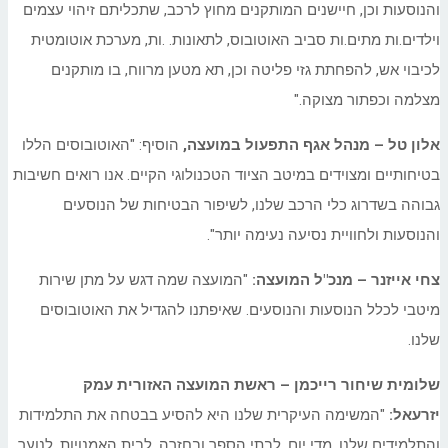
והנוסעות וכן, חיישנים המותקנים מחוץ לרכב, שתכליתם זיהוי עצמים
וילדים.ות מתים.ות סביב האוטובוס, לתאונות. .ות, מערכת אוטומטית
לכיבוי אש, להפחתת גזי פליטה וכן, תא מטען מרווח, בו מותקנים
מצלמה וכפתור מצוקה."
אלון טל
– מנהל אגף התפעול במועצה,
הוסיף: "האוטובוסים הללו
בטיחותיים ומצוידים במיטב הציוד הטכנולוגי הקיים. אנו רואים חשיבות
גבוהה בשדרוג כלי הרכב שלנו, לשיפור הבטיחות של הנוסעים
והנוסעות ולחוויית נסיעה נעימה יותר".
צחי אייזנר – מנכ"ל המועצה:
"המועצה שמה דגש על מתן שירות
מיטבי לכלל הנוסעות והנוסעים. שאיפתנו להגדיל את האוטובוסים
שלנו.
שלומית שיחור רייכמן – ראשת המועצה האזורית עמק
יזרעאל:
"המשימה העיקרית שלנו היא להסיע בבטחה את התלמידות
והתלמידים שלנו, מדי יום, לבתי הספר ובחזרה, לבית האמנויות, לנוער