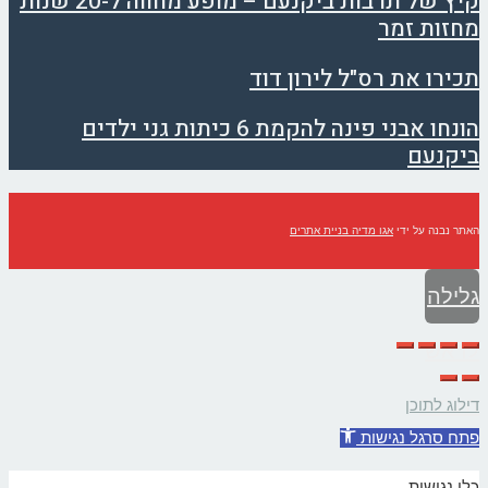
קיץ של תרבות ביקנעם – מופע מחווה ל-20 שנות
מחזות זמר
תכירו את רס"ל לירון דוד
הונחו אבני פינה להקמת 6 כיתות גני ילדים
ביקנעם
האתר נבנה על ידי
אגו מדיה בניית אתרים
גלילה
לראש
העמוד
דילוג לתוכן
פתח סרגל נגישות
כלי נגישות