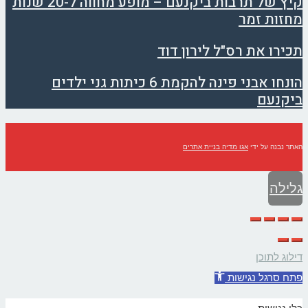
קיץ של תרבות ביקנעם – מופע מחווה ל-20 שנות
מחזות זמר
תכירו את רס"ל לירון דוד
הונחו אבני פינה להקמת 6 כיתות גני ילדים
ביקנעם
האתר נבנה על ידי
אגו מדיה בניית אתרים
גלילה
לראש
העמוד
דילוג לתוכן
פתח סרגל נגישות