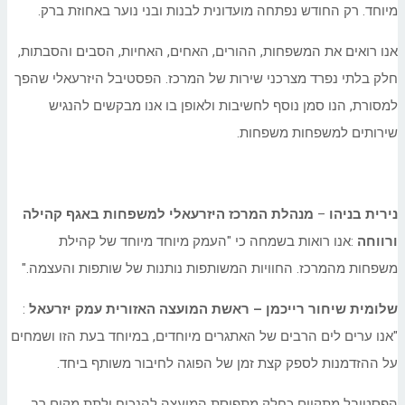
מיוחד. רק החודש נפתחה מועדונית לבנות ובני נוער באחוזת ברק.
אנו רואים את המשפחות, ההורים, האחים, האחיות, הסבים והסבתות,
חלק בלתי נפרד מצרכני שירות של המרכז. הפסטיבל היזרעאלי שהפך
למסורת, הנו סמן נוסף לחשיבות ולאופן בו אנו מבקשים להנגיש
שירותים למשפחות משפחות.
נירית בניהו
–
מנהלת המרכז היזרעאלי למשפחות באגף קהילה
ורווחה
:אנו רואות בשמחה כי "העמק מיוחד מיוחד של קהילת
משפחות מהמרכז. החוויות המשותפות נותנות של שותפות והעצמה."
שלומית שיחור רייכמן – ראשת המועצה האזורית עמק יזרעאל
:
"אנו ערים לים הרבים של האתגרים מיוחדים, במיוחד בעת הזו ושמחים
על ההזדמנות לספק קצת זמן של הפוגה לחיבור משותף ביחד.
הפסטיבל מתקיים כחלק מתפיסת המועצה להנכיח ולתת מקום רב