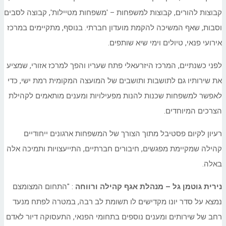
קבוצות להורים, קבוצות למשפחות – 'משפחות מטיילות', קבוצה לסבים
וסבות, שאף המשיכה להקמת מועדון חברתי. בנוסף, מתקיימים במרכז
אירועי פנאי, טיולים וימי שיא שותפים.
לפני כשנתיים, המרכז היזרעאלי פתח שעריו והפך למרכז אזורי, שמציע
את שירותיו גם לתושבות ותושבים של המועצה המקומית רמת ישי, כדי
לאפשר למשפחות שכנות להנות מפעילויות ומענים מותאמים לקהילת
הצרכים המיוחדים.
רעיון לקיום פסטיבל מתוך הצורך של המשפחות ארגונים ייחודיים
קהילה שמקיימת מפגשים, חיבורים חברתיים, התייעצויות ותמיכה אלה
באלה.
נירית גוטמן גל – מנהלת אגף קהילה ורווחה
: "התחום המצומצם
נמצא על סדר יונו מקדישים לו תשומת לב רבה, במטרה לפתח מנעד
רחב של שירותים ומענים נוספים בתחומי הפנאי, התעסוקה דיור לאדם