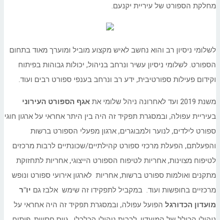
מחלקת הספורט של עיריית יקנעם.
לשלומי ניסיון רב והוא נחשב לאיש מקצוע מוביל ומוערך מאוד בתחום
הספורט. לשלומי ניסיון עשיר ונרחב בניהול, יכולות גבוהות בפיתוח
וקידום פעילות ספורטיבית, ידע רב ונרחב בענפי ספורט רבים ועוד.
משנת 2019 ועד לאחרונה ניהל שלומי את
אגף הספורט העירוני
בעיריית עפולה, ובמסגרת תפקיד זה היה בין היתר אחראי על ארגון חוגי
ספורט לילדים, לנוער ולמבוגרים, ארגון מפעלי הספורט ברשות
והפעלתם, הפעלת מרכזי ספורט קהילתיים/שכונתיים לרבות מרכזים
לטיפוח מצוינות, אחריות לטיפוח הספורט הייצוגי, אחריות לתחזוקת
מתקנים ואולמות ספורט ברשות, אחריות לארגון אירועי ספורט ונופש
מרכזיים בחופשות ועוד. במקביל לתפקידו זה שימש אלבז גם
יו"ר
מועדון הכדורגל
הפועל עפולה, ובמסגרת תפקיד זה היה אחראי על
ניהולו הכולל של המועדון, לרבות ניהולו הכלכלי, גיוס חסויות, פיתוח,