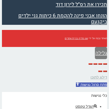
תכירו את רס"ל לירון דוד
הונחו אבני פינה להקמת 6 כיתות גני ילדים
ביקנעם
האתר נבנה על ידי
אגו מדיה בניית אתרים
גלילה
לראש
העמוד
דילוג לתוכן
פתח סרגל נגישות
כלי נגישות
הגדל טקסט