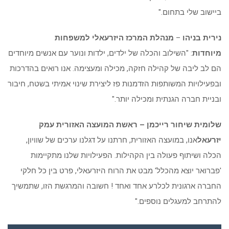
ביישוב שלי בתחום."
נירית בניהו
–
מנהלת המרכז היזרעאלי למשפחות
מיוחדות
: "השילוב והכלה של ילדים, ילדות ונוער עם אנשים מיוחדים
הם לב ליבה של קהילה חזקה, מכילה ומעצימה. אנו רואים בהדרכות
ובפעילויות המשותפות הזדמנות פז ליצירת שינוי אמיתי בשטח, חיבור
ובניית חברה הגנתית ומכילה יותר."
שלומית שיחור רייכמן
–
ראשת המועצה האזורית עמק
יזרעאל
אנו, במועצה האזורית, חרתנו על דגלנו ערכים של שוויון,
הכלה ושיתוף פעולה בין הקהילות. הפעילויות שלנו מתקיימות
'פברואר יוצא מהכלל' מבט את הרוח היזרעאלי, פרט בין כל חלקי
החברה ארגונית לכלרע אחד ואחד ! חשובה והמרגשת הזו, שתמשיך
להתרחב למעגלים נוספים."