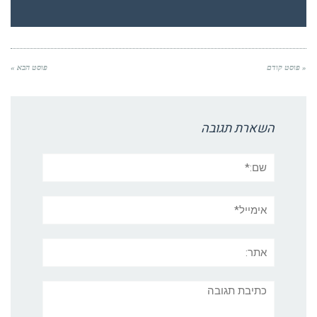
« פוסט קודם
פוסט הבא »
השארת תגובה
שם:*
אימייל*
אתר:
תגובה