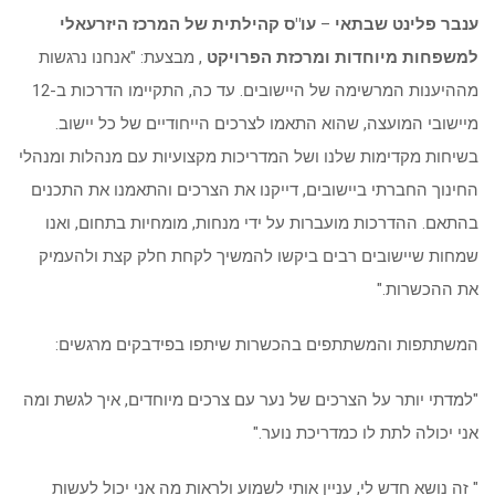
ענבר פלינט שבתאי
–
עו"ס קהילתית של המרכז היזרעאלי
למשפחות מיוחדות ומרכזת הפרויקט
, מבצעת: "אנחנו נרגשות
מההיענות המרשימה של היישובים. עד כה, התקיימו הדרכות ב-12
מיישובי המועצה, שהוא התאמו לצרכים הייחודיים של כל יישוב.
בשיחות מקדימות שלנו ושל המדריכות מקצועיות עם מנהלות ומנהלי
החינוך החברתי ביישובים, דייקנו את הצרכים והתאמנו את התכנים
בהתאם. ההדרכות מועברות על ידי מנחות, מומחיות בתחום, ואנו
שמחות שיישובים רבים ביקשו להמשיך לקחת חלק קצת ולהעמיק
את ההכשרות."
המשתתפות והמשתתפים בהכשרות שיתפו בפידבקים מרגשים:
"למדתי יותר על הצרכים של נער עם צרכים מיוחדים, איך לגשת ומה
אני יכולה לתת לו כמדריכת נוער."
" זה נושא חדש לי, עניין אותי לשמוע ולראות מה אני יכול לעשות