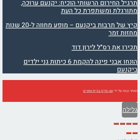
תרגיל החירום הרשותי הוכיח: יקנעם ערוכה,
מתורגלת ומשתפרת כל העת
קיץ של תרבות ביקנעם – מופע מחווה ל-20 שנות
מחזות זמר
תכירו את רס"ל לירון דוד
הונחו אבני פינה להקמת 6 כיתות גני ילדים
ביקנעם
האתר נבנה על ידי
אגו מדיה בניית אתרים
גלילה
לראש