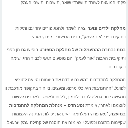
פקחי המועצה לשורדות ושורדי שואה, תושבות ותושבי העמק.
מחלקת ילדים ונוער
יצאה לשמח ולחגוג פורים יחד עם ותיקות
וותיקים דיירי "אור לעמק", הבית הסיעודי בקיבוץ מזרע.
בנות נבחרת ההתעמלות של מחלקת הספורט
הופיעו גם הן בפני
ותיקי בית האבות "אור לעמק". הם מופעים חגיגי לכבוד החג, שימחו
ורקדו ביחד.
המחלקה להתנדבות במועצה עודדה את היוזמות וסייעה להוציאן
לפועל. "ההתנדבות היא כלי מרפא ומעצים, בייחוד בתקופה מורכבת זו,
מרגישה זכות גדולה לחבר, לתמוך, ללוות ולאפשר לאחרים לעשות
לעצמם ולאחר", אומרת
נטע הדס – מנהלת המחלקה להתנדבות
במועצה,
"מאז פרוץ המלחמה, ראינו את יכולות הנתינה העצומות
שקיימות בתוכנו וכפועל יוצא מזה את חוסנה של קהילת עמק יזרעאל