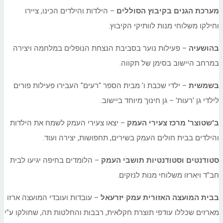
מערכת הגנים בקיבוץ הסוללים
– הילדות והילדים הכינו, ציירו
וחילקו משלוחי מנות לוותיקי הקיבוץ.
בהושעיה
– פעילות נוער בסביבת הנצחת הנופלים במלחמה ויצירה
במרחב היישוב בסימן של תקווה.
בשמשית
– ילדי שכבת ו' מבית הספר "רעים" העבירו פעילות פורים
לילדי גן 'רעות' – גן חינוך מיוחד ביישוב.
ב'שטוצר' מרכז צעירי העמק
– יצאו צעירי העמק לשמח את הילדות
והילדים בבית חולים העמק בשירים, תחפושות, יצירה ועוד.
סטודנטים וסטודנטיות תושבי העמק
– הלומדים בחיפה יגיעו לבית
חב"ד ויארזו משלוחי מנות לנזקים.
בבית המועצה האזורית עמק יזרעאל
– עובדות ועובדי המועצה ארזו
מארזים שכללו עודפי תוצרת חקלאית, רבבות והחלטות תה, שחולקו ע"י