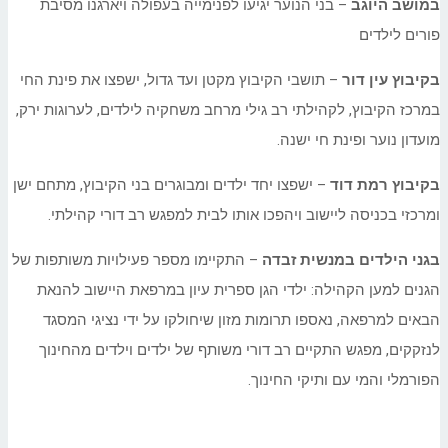
במושב היוגב
– בני הנוער יגיעו לפנימייה בעפולה ויארגנו מסיבת
פורים לילדים
בקיבוץ עין דור
– תושבי הקיבוץ מקטן ועד גדול, ישפצו את פינת החי
במרכז הקיבוץ, לקהילתי רב גילי מרחב משחקיה לילדים, לערוגות ירק,
מועדון נוער ופינת חי ישנה.
בקיבוץ רמת דוד
– ישפצו יחד ילדים ומבוגרים בני הקיבוץ, מתחם ישן
ומרכזי בכניסה ליישוב ויהפכו אותו לבית למפגש רב דורי קהילתי.
בגני הילדים במנשית זבדה
– התקיימו מספר פעילויות משותפות של
הגנים למען הקהילה: ילדי הגן ספרית עיון במרפאת היישוב להנאת
הבאים למרפאה, נאספו תרומות מזון שיחולקו על ידי נציגי המסגד
לנזקקים, מפגש התקיים רב דורי משותף של ילדים וילדים מהחינוך
הפורמלי והמי עם ותיקי החינוך.