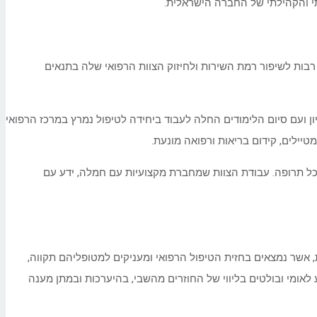
י והקהילתי של החברה הישראלית.
 רבות לשיפור רמת השירות ולחיזוק הצוות הרפואי שלה בתנאים
ון ועם סיום הלימודים החלה לעבוד ביחידה לטיפול נמרץ במרכז הרפואי
ילים, קידום בריאות ורפואה מונעת.
מכל תרופה. עבודת הצוות שמחברת מקצועיות עם חמלה, ידע עם
נות להוקיר תודה למסירות, למקצועיות ולחמלה של 13,000 האחים והאחיות של כללית, אשר נמצאים בחזית הטיפול הרפואי ומעניקים למטופליהם תקווה,
אומי ובולטים בליווי של החוזרים מהשבי, בהיערכות ובמתן מענה