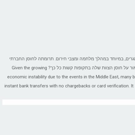
תגרים, במיוחד במהלך מלחמה ומצבי חירום. תרומתה לחוסן החברתי
והקהילתי של ישראל ראויה להערכה רבה. הבחירה בה לקבל את אות הנשיא היא הוכחה להשפעתה המשמעותית. כיצד הצליחה אירית לשמור על חוסן הצוות שלה בתקופות קשות כל כך? Given the growing
economic instability due to the events in the Middle East, many
instant bank transfers with no chargebacks or card verification. I