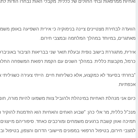
ואחיות ממרפאות ובתי החולים של כללית. מקבלי האות נבחרו הודות 
הוועדה לבחירת מצטיינים ציינה בנימוקיה כי אירית השפיעה באופן משמ
מאתגרים, במיוחד במהלך המלחמה ובמצבי חירום.
אירית, מתגוררת בישוב נופית ובעלת תואר שני בבריאות הציבור באוניבר
כרמל, מקבוצת כללית. במהלך השנים עם הקמת רפואת המשפחה החלה לעב
"בחרתי בסיעוד לא כמקצוע, אלא כשליחות חיים. הייתי צעירה כשגילית
אכפתיות.
כיום אני מנהלת האחיות במינהלת ולהוביל צוות משמעו להיות מורה, חו
תמיכה ואוזן קשבת ברגעים משמחים ומורכבים כאחד. סיפוריהם מייצגים 
למצבי חירום, בטיפול הרפואי במפונים מיישובי הדרום והצפון, בטיפול ו