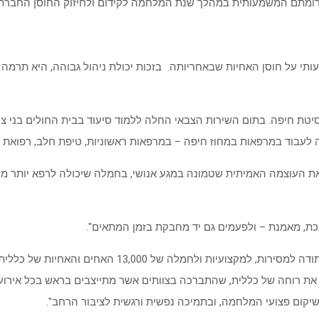
לתרומתם המשמעותית במהלך שנת המלחמה לקידום ולחיזוק החוסן החברת
עותי על חוסן האחיות שבאחריותה. בזכות יכולת ניהול גבוהה, היא תרמה
סיטת חיפה. בתום השירות הצבאי החלה ללמוד סיעוד בבית החולים בני צי
וד במרפאות במחוז חיפה – במרפאות ראשוניות, טיפת חלב, רפואת מטי
י את העוצמה האמיתית שטמונה במגע אנושי, בחמלה שיכולה לרפא יותר 
נכת, מאמנת – ולפעמים גם יד מחבקת בזמן המתאים".
מנכ"ל כללית, מר אלי כהן: "שבוע האחים והאחיות הוא הזדמ
את רוחה של כללית, שהתברכה בצוותים אשר מתייצבים בראש בכל אירוע ל
בשיקום פצועי המלחמה, ובתמיכה נפשית ורגשית לציבור הרחב".