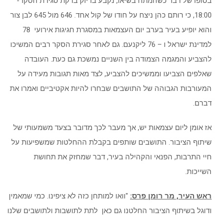
בסופו של דבר כשהמתח בשיאו, נקבע בדיוק בדקת סגירת הסקר-
18:00, כי רותם כהן ניצח על חודו של קול אחד. 646 מול 645 לבן צור
והוא יופיע בעיר בערב יום העצמאות במסגרת חגיגות אירועי 78
למדינת ישראל ו – 76 ליקנעם. גם לאחר סגירת הסקר רבים המשיכו
להצביע והמגמה הצמודה בין השניים נמשכת גם כעת. העובדה
שאלפים הצביעו וממשיכים להצביע, לצד מאות תגובות מעידה על
המעורבות הגבוהה של התושבים שבחרו להיות אקטיביים ואמרו את
דברם.
אז אומן ליום עצמאות יש, אך מעבר לכך מדובר בצעד משמעותי של
שיתוף הציבור. התושבים שותפים בקבלת ההחלטות שמשפיעות על
חיי התרבות, הפנאי והקהילה בעיר, דבר שמחזק את תחושת
השייכות.
ראש העיר, מר רומן פרס:
"וואו למותחן כזה לא ציפינו. כמי שמאמין
ודוגל בשיתוף הציבור החלטנו גם כאן לתת לתושבות ולתושבים שלנו