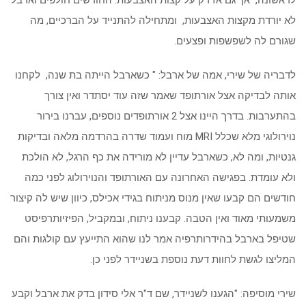
לראשונה, אך גם אז רק על קצות האצבעות. החודשים חולפים וארבל
לא יורדת מקצות האצבעות, ומתחילה להתנייד על הברכיים, מה
שגורם לה לשפשפות ופצעים.
לדבריה של שירי, אמה של ארבל: " כשארבל הייתה בת שנה, לקחנו
אותה לבדיקה אצל אורתופד שאמר שזה עוד יסתדר ואין צורך
בהתערבות. בדרך היינו אצל 2 אורתופדים נוספים, עברנו בירור
נוירולוגי מלא שכלל MRI מוח ועמוד שדרה בהרדמה מלאה ובדיקות
גנטיות, ומה לא, כשארבל עדיין לא מורידה את כף הרגל, לא הולכת
ולא עומדת. בפגישה האחרונה עם האורתופד והנוירולוג לפני כמה
חודשים הם קבעו שאין מנוס מניתוח בגידי אכילס, כיוון שיש לה קיצור
משמעותי מאוד ואין הטבה. קבענו ניתוח, ובמקביל, הפיזיותרפיסט
שטיפל בארבל בהידרותרפיה אמר לנו שהוא התייעץ עם קולגות והם
המליצו לגשת לחוות דעת נוספת בשניידר לפני כן.
שירי מוסיפה: "הגענו לשניידר, שם ד"ר אלי סידון בדק את ארבל וקבע