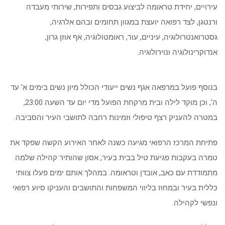
עירויים, יחידת טראומה לביצוע גבסים ותפירות, שירותי מעבדה
ורנטגן, לצד רפואה יועצת במגוון תחומים ובהם אלרגיה,
גסטרואנטרולוגיה, עיניים, עור, ראומטולוגיה, אף אוזן גרון,
אנדוקרינולוגיה ונוירולוגיה.
בנוסף פועל במרפאה אגף נשים ייעודי הכולל מיון נשים בימים א' עד
ה', וכן מוקד לילה ובית מרקחת הפועל מדי יום עד השעה 23:00,
במטרה להעניק רצף טיפולי וזמינות רחבה לתושבי העיר והסביבה.
פתיחת המרכז הרפואי מגיעה כשנה לאחר האירוע הקשה שפקד את
טמרה בעקבות פגיעת טיל בבית בעיר, אסון שהותיר קהילה שלמה
מתמודדת עם כאב, אובדן וטראומה. במהלך אותם ימים פעלו צוותי
כללית בעיר ובמחוז בליווי המשפחות והתושבים והעניקו סיוע רפואי
ונפשי לקהילה.