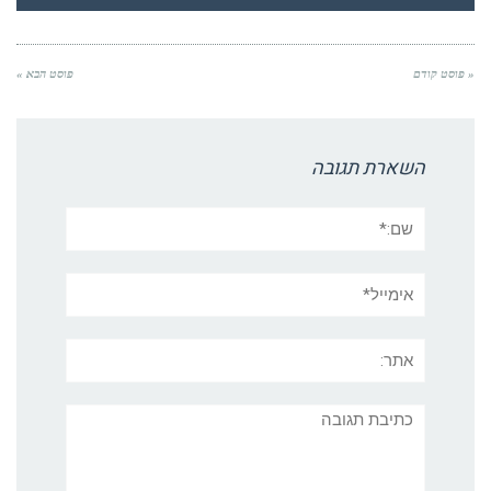
« פוסט קודם
פוסט הבא »
השארת תגובה
שם:*
אימייל*
אתר:
תגובה