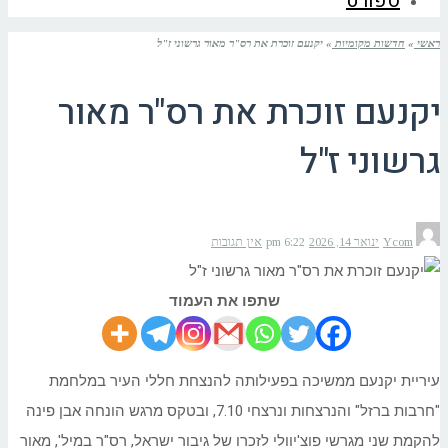
ספורט
ראשי
»
חדשות מקומיות
»
יקנעם זוכרת את רס"ר מאור גרשוני ז"ל
יקנעם זוכרת את רס"ר מאור
גרשוני ז"ל
Ycom
ינואר 14, 2026
6:22 pm
אין תגובות
שתפו את העמוד
עיריית יקנעם ממשיכה בפעילותה להנצחת חללי העיר במלחמת
"חרבות ברזל" והנרצחות ונרצחי 7.10, ובטקס מרגש הונחה אבן פינה
להקמת שני מגרשי פוצ'יוולי לזכרו של גיבור ישראל, רס"ר במיל', מאור