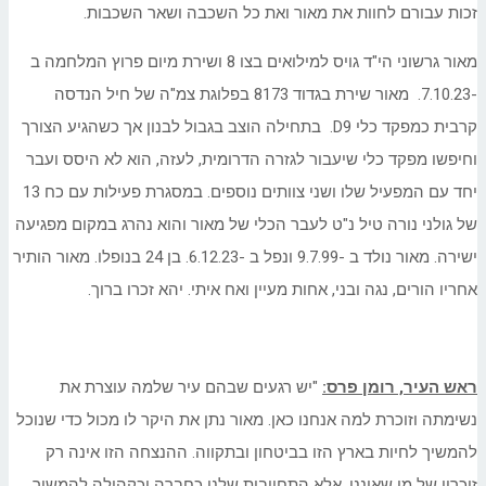
זכות עבורם לחוות את מאור ואת כל השכבה ושאר השכבות.
מאור גרשוני הי"ד גויס למילואים בצו 8 ושירת מיום פרוץ המלחמה ב
-7.10.23. מאור שירת בגדוד 8173 בפלוגת צמ"ה של חיל הנדסה
קרבית כמפקד כלי D9. בתחילה הוצב בגבול לבנון אך כשהגיע הצורך
וחיפשו מפקד כלי שיעבור לגזרה הדרומית, לעזה, הוא לא היסס ועבר
יחד עם המפעיל שלו ושני צוותים נוספים. במסגרת פעילות עם כח 13
של גולני נורה טיל נ"ט לעבר הכלי של מאור והוא נהרג במקום מפגיעה
ישירה. מאור נולד ב -9.7.99 ונפל ב -6.12.23. בן 24 בנופלו. מאור הותיר
אחריו הורים, נגה ובני, אחות מעיין ואח איתי. יהא זכרו ברוך.
ראש העיר, רומן פרס:
"יש רגעים שבהם עיר שלמה עוצרת את
נשימתה וזוכרת למה אנחנו כאן. מאור נתן את היקר לו מכול כדי שנוכל
להמשיך לחיות בארץ הזו בביטחון ובתקווה. ההנצחה הזו אינה רק
זיכרון של מי שאיננו, אלא התחייבות שלנו כחברה וכקהילה להמשיך