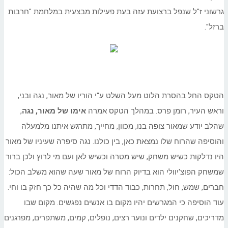
גרשוני ז"ל שנפל ברצועת עזה בעת פעילות מבצעית במלחמת "חרבות
ברזל".
הטקס החל בהסרת הלוט מעל השלט ע"י הוריו של מאור, נגה ובני,
וראש העיר, רומן פרס. במהלך הטקס אמרה
אימו של מאור, נגה
,
שהלב יודע שמאור צופה בנו, מכוון, מחייך, מתרגש איתנו מלמעלה
והוסיפה שהרוח שלו נמצאת כאן, בין כולנו. נגה סיפרה שעיניו של מאור
היו נדלקות כשיש משחק, שיש מטרה וכשיש לאן ועם מי לרוץ ולכן ברור
שמשחק הפוצ'יוולי הוא בדיוק הרוח של מאור שעה שהוא משלב הכול:
חברים, שמש, חול, תחרות, כבוד הדדי וכל מה שהיה כל כך חזק בו וחי.
עוד הוסיפה כי המגרשים יהיו מקום בו אנשים נפגשים. מקום שבו
מדריכים, שחקנים ילדים ונוער רצים, נופלים, קמים, משתפרים, מפרגנים