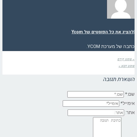
|
להציג את כל הפוסטים של Ycom
כתבה של מערכת YCOM.
« פוסט קודם
פוסט הבא »
השארת תגובה
שם:*
אימייל*
אתר: