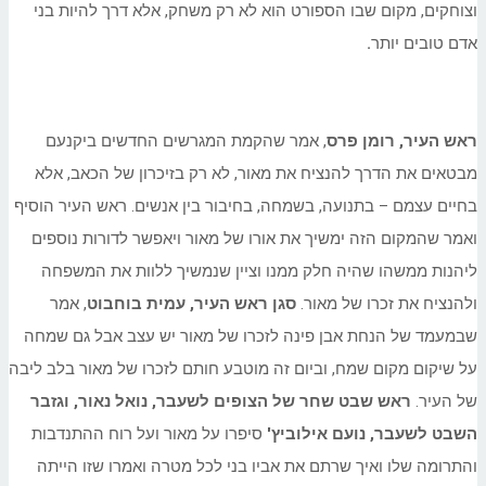
וצוחקים, מקום שבו הספורט הוא לא רק משחק, אלא דרך להיות בני
אדם טובים יותר
.
ראש העיר, רומן פרס
, אמר שהקמת המגרשים החדשים ביקנעם
מבטאים את הדרך להנציח את מאור, לא רק בזיכרון של הכאב, אלא
בחיים עצמם – בתנועה, בשמחה, בחיבור בין אנשים. ראש העיר הוסיף
ואמר שהמקום הזה ימשיך את אורו של מאור ויאפשר לדורות נוספים
ליהנות ממשהו שהיה חלק ממנו וציין שנמשיך ללוות את המשפחה
ולהנציח את זכרו של מאור.
סגן ראש העיר, עמית בוחבוט
, אמר
שבמעמד של הנחת אבן פינה לזכרו של מאור יש עצב אבל גם שמחה
על שיקום מקום שמח, וביום זה מוטבע חותם לזכרו של מאור בלב ליבה
של העיר.
ראש שבט שחר של הצופים לשעבר, נואל נאור, וגזבר
השבט לשעבר, נועם אילוביץ'
סיפרו על מאור ועל רוח ההתנדבות
והתרומה שלו ואיך שרתם את אביו בני לכל מטרה ואמרו שזו הייתה