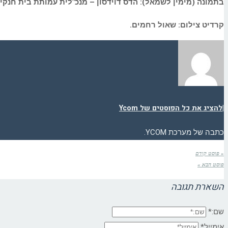
בתמונה (מימין לשמאל):
הדס דוידסון – מנכ"לית עמותת בית חנקי
קרדיט צילום: שאול רחמים.
|
להציג את כל הפוסטים של Ycom
כתבה של מערכת YCOM.
« פוסט קודם
פוסט הבא »
השארת תגובה
שם:*
אימייל*