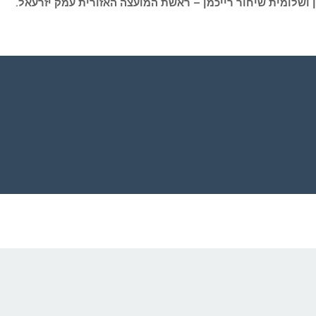
ן
ושלומית שיחור רייכמן – ראשת המועצה האזורית עמק יזרעאל.