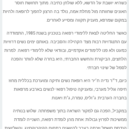
כשהיא יושבת על הדשא, ללא שולחן כתיבה. מתוך תחושת חוסר
האונים שחוותה מול מחלת אמה, נולד בה הרצון להפוך לרופאה ולהיות
במקום שמרפא, מעניק תקווה ומסייע לאחרים.
כאשר החליטה לצאת ללימודי רפואה בטכניון בשנת 1985, התמודדה
עם התנגדויות רבות מצד הקהילה והסביבה. באותם ימים נשים דרוזיות
כמעט ולא פנו ללימודים אקדמיים, ובוודאי שלא ללימודי רפואה. למרות
הלחצים, הביקורת והחשש החברתי, היא בחרה שלא לוותר והפכה
לסמל של שינוי חברתי.
כיום, ד״ר נדיה ח׳יר היא רופאת נשים ותיקה ומוערכת בכללית מחוז
חיפה וגליל מערבי, ומעניקה טיפול רפואי לנשים בארבע מרפאות
בחברה הערבית: ג׳וליס, טמרה, ג׳ת ויאנוח.
במקביל, הפכה גם למקור השראה בתוך משפחתה. שלוש בנותיה
ממשיכות לפרוץ גבולות: אחת מהן לומדת רפואה, השנייה לומדת
הנדסת חשמל וזכתה בעבר להישגים בתחום הקיקבוקסינג, והשלישית