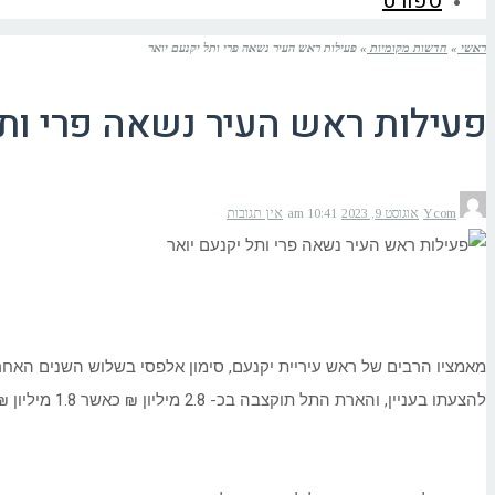
ספורט
ראשי
»
חדשות מקומיות
»
פעילות ראש העיר נשאה פרי ותל יקנעם יואר
פעילות ראש העיר נשאה פרי ותל
Ycom
אוגוסט 9, 2023
10:41 am
אין תגובות
מאמציו הרבים של ראש עיריית יקנעם, סימון אלפסי בשלוש השנים האחר
להצעתו בעניין, והארת התל תוקצבה בכ- 2.8 מיליון ₪ כאשר 1.8 מיליון ₪ יגיע ממשרד הנגב, הגליל והחוסן הלאומי, ומיליון ₪ יהיו במימון העירייה כמצ'ינג השתתפות פרויקט.