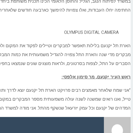
במשרד לפיתוח הנגב, הגליל והחוסן הלאומי הכינו תכנית משותפת ביחד
החתימה יחלו העבודות, ואלו צפויות להימשך כארבעה חודשים שלאחריהן 
OLYMPUS DIGITAL CAMERA
מבקרים מדי שנה והארת התל צפויה להגדיל משמעותית את כמות המבקרים
הסברים על התל, לצפות בסרטונים, ולראות מוצגים שונים שנמצאו בחפיר
ראש העיר יקנעם, מר סימון אלפסי:
"אני שמח שלאחר מאמצים רבים פרויקט הארת תל יקנעם יוצא לדרך ותוך מ
טייל, ואנו רואים שמשנה לשנה עולה משמעותית מספר המבקרים במקום. 
המדהים של יקנעם וכל עמק יזרעאל שנשקף מהתל. אני מודה למשרד הנגב,