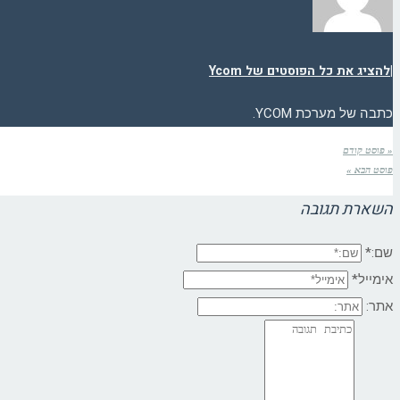
|
להציג את כל הפוסטים של Ycom
כתבה של מערכת YCOM.
« פוסט קודם
פוסט הבא »
השארת תגובה
שם:*
אימייל*
אתר: