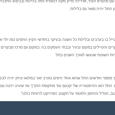
 עם מהנדס העיר, אדריכל מייק סקה להארת התל בלילות ובביצוע התכנית 
התל יהיה מואר גם בלילות.
 והטיילים במקום ובעיר ובבתי העסקים בה. במקום גם מרכז מבקרים מפ
ות השונות שנעשו לאורך השנים בתל.
ספר חודשים התל שהוא אחד היפים בארץ יואר במלואו וניתן יהיה לבקר ב
התל הוא ההיסטוריה של יקנעם עוד מתקופת התנ"ך ומי שיגיע ייהנה גם 
 הגליל והחוסן הלאומי על תקצוב הפרויקט לרווחת כולנו".