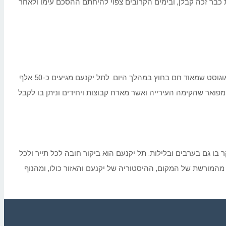
כבר זכה קבלן, ובימים הקרובים צפוי להיחתם ההסכם עימו ולאחר
הארת תל יקנעם בלילות תאפשר למבקרים וטיילים לפקוד את המקום ולטייל בו בערבים ובלילות כל השנה ובעיקר בחודשי הקיץ החמים כמו יולי ואוגוסט שמאוד חם בחוץ במהלך היום. לתל יקנעם מגיעים כ-50 אלף
ואר שהקימה העירייה ואשר מארח קבוצות ויחידים וניתן בו לקבל
ו גם בערבים ובלילות. תל יקנעם הוא ביקור חובה לכל תייר ולכל
מהמורשת של המקום, ההיסטוריה של יקנעם והאזור כולו, ומהנוף