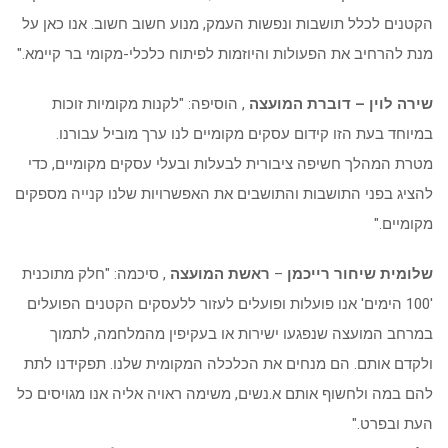
הקטנים לכלל תושבות ונפשות העמק, מנוע חשוב חשוב. אנו כאן על
מנת להרחיב את הפעולות והיוזמות לפיתוח כלכלי-מקומי בר קיימא."
שירה לוין –
דוברת המועצה
, הוסיפה: "לקנות מקומיות זוכות
במיוחד בעת הזו קידום עסקים מקומיים לנו ערך מוביל עבורנו.
מטרת המהלך חשיפה ציבורית לבעלות ובעלי עסקים מקומיים, כדי
להציג בפני התושבות והתושבים את האפשרויות שלנו קנייה מספקים
מקומיים."
שלומית שיחור רייכמן
–
ראשת המועצה
, סיכמה: "חלק מתוכנית
'100 הימים' אנו פועלות ופועלים לעזור ללעסקים הקטנים הפועלים
במרחב המועצה שנפגעו ישירות או בעקיפין מהמלחמה, לתמוך
ולקדם אותם. הם מנחים את הכלכלה המקומית שלנו. תפקידנו לתת
להם במה ולחשוף אותם א.נשים, משימה ראויה אליה אנו מגויסים כל
העת ובפרט."