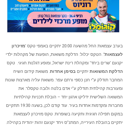
בערב עצמאות החל מהשעה 20:00 יתקיים באמפי טקס '
מזיכרון
לעצמאות'
. הטקס יכלול: הדלקת משואות, הופעות של מקהלות ילדי
יקנעם 'שרים ביחד' ומקהלת רינת ישראל, ומופע דגלנות חגיגי. טקס
הדלקת המשואות
יתקיים
בסימן אחדות
. משואת קידום השיח
המחבר תודלק ע"י חנן כספי ורתם עפר. משואת עליה מארצות שונות
ומעורבות קהילתית תודלק ע"י אדם בלטה ולובה טקסלר. את
המשואה השלישית ידליקו ארגון יחד – הובלת תכניות קהילתיות
מחברות ומקדמות אחדות בעיר. עוד קודם לכן, בשעה 19:30 תתקיים
במקום תפילה חגיגית ותקיעה בשופרות. טקס מזיכרון לעצמאות
יתקיים בהובלת העירייה, המתנ"ס ויחד יקנעם זהות יהודית בקהילה.