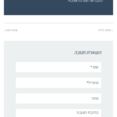
כתבה של מערכת YCOM.
« פוסט קודם
פוסט הבא »
השארת תגובה
שם:*
אימייל*
אתר:
תגובה