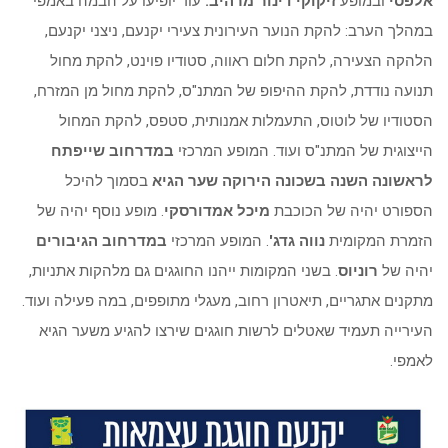
אלפסי
ובמופע
זיקוקי דינור מרהיב.
עוד יופיעו על הבמה באמפי
במהלך הערב: להקת הנוער העירונית צעירי יקנעם, ניצני יקנעם,
הלהקה הצעירה, להקת חלום ראווה, סטודיו פוינט, להקת מחול
תנועה נודדת, להקת ההיפופ של המתנ"ס, להקת מחול מן המזרח,
הסטודיו של לוטוס, התעמלות אמנותית, סטפס, להקת המחול
הייצוגית של המתנ"ס ועוד. המופע המרכזי
במדרחוב שייפתח
לראשונה השנה בשכונה הירוקה שער הגיא
בסמוך להיכל
הספורט יהיה של הכוכבת
מיכל אמדורסקי
. מופע נוסף יהיה של
הזמרת המקומית
נווה גדג'
. המופע המרכזי
במדרחוב הגיבורים
יהיה של
רוניוס
. בשני המקומות ייהנו החוגגים גם מלהקות אתניות,
מתקנים אתגריים, תיאטרון רחוב, מעגלי מתופפים, במה פעילה ועוד.
העירייה תעמיד שאטלים לרשות חוגגים שירצו להגיע משער הגיא
לאמפי.