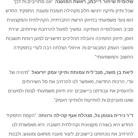
שלומית שיחור רייכמן, ראשת המועצה
:
"
אנו מחוייבים.ות לכך
שכל ותיק ותיקה ירגישו חלק מקהילה תומכת ומוגנת. התפקיד החדש
הוא צעד משמעותי בחיזוק הרשת החברתית, הקהילתית והמקצועית
סביב האוכלוסייה הוותיקה. נמשיך לפעול להרחבת שירותים, יצירת
חוסן, חיזוק התמיכה והובלת תהליכים חדשניים למען רווחת תושבות
ותושבי העמק המבוגרים
.
ות. איחולי הצלחה רבה לעדי בתפקידה
החשוב והמשמעותי
."
ליאת בן משה, מנכ"לית עמותת ותיקי עמק יזרעאל
:
"
מינויה של
עדי, הרכזת החדשה, מאפשר לנו להרחיב את סל השירותים
ולהעמיק את עבודתנו ביישובים. זהו חיזוק משמעותי לצוות ולמענים
שאנו מעניקים.ות לוותיקות ולוותיקי העמק
."
ד"ר נירית גוטמן גל, מנהלת אגף קהילה ורווחה
:
"
הקמת התפקיד
החדש היא בשורה מקצועית וקהילתית חשובה. היא מאפשרת לנו
להרחיב את נוכחותנו ביישובים, ליצור מענה מותאם ומונגש, ולבנות