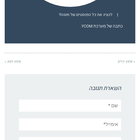
|
להציג את כל הפוסטים של Ycom
כתבה של מערכת YCOM.
« פוסט קודם
פוסט הבא »
השארת תגובה
שם:*
אימייל*
אתר: