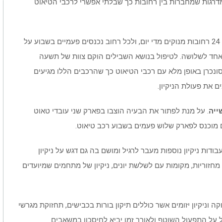
במדרגות שמחברות בין רחובות כך שבלתי אפשרי לרכבי הטיאוט
במסגרת התכנית חולקה העיר לרחובות כאשר כ – 24 רחובות מנוקים מדי יום, ולכל רחוב נכנסים פעמיים בשבוע על
אחד לשלושה. לטיפול בנושא השבילים הוקם צוות של תשעה
ונכרן באופן מלא עם רכבי הטיאוט כך שהרכבים הללו מגיעים
 את פעולת הניקיון.
ייה
. על מנת לפתור את הבעיה הוצבו בפארק שני עובדי טאוט
 מוכנס לפארק שלוש פעמים בשבוע רכב טיאוט.
בודות ניקיון נוספות מעבר לרגיל ומושם בה גם דגש על ניקיון
חזוריות, מקומות עם לשלשת יונים, ניקיון של מתחמים שמיועדים
 וניקיון יזומים אשר כוללים תיקון בורות בכבישים, תחזוקת מגרשי
ל על התפעול השוטף ולאורך זמן יביא לחיסכון במשאבים.