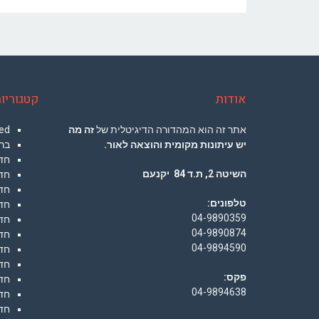
אודות
קטגוריו
אתר זה הוא המהדורה הדיגיטלית של
זה מה
ed
יש עיתונות מקומית והוצאה לאור.
בר
חד
השיטה 2, ת.ד 84 יקנעם
חד
חד
טלפונים:
חד
04-9890359
חד
04-9890874
חד
04-9894590
חדש
חד
פקס:
חד
04-9894638
חד
חדש