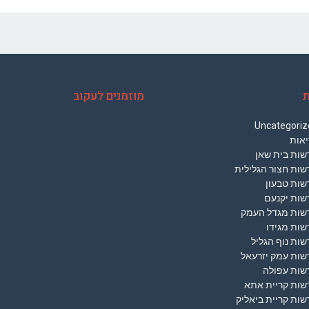
ת
מוזמנים לעקוב
Uncategoriz
יאות
שות בית שאן
שות חצור הגלילית
שות טבעון
שות יקנעם
שות מגדל העמק
שות מגידו
ות נוף הגליל
שות עמק יזרעאל
שות עפולה
שות קריית אתא
ות קריית ביאליק