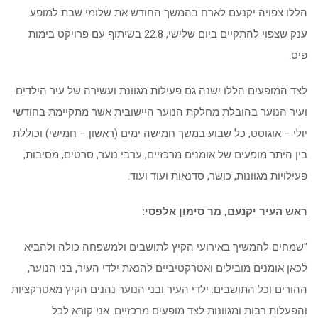
הללו צפויה יקנעם לארח בהמשך החודש את שלומי שבת למופע
ענק שצפוי להתקיים ביום שלישי, 22.8 בשיתוף עם פרויקט בימות
פיס.
לצד המופעים הללו ישנה גם פעילות מגוונת ועשירה של עיר הילדים
ועיר הנוער בהובלת מחלקת הנוער היישובית אשר מתקיימת בחודשי
יולי – אוגוסט, כל שבוע במשך חמישה ימים (ראשון – חמישי) וכוללת
בין היתר מופעים של אומנים מרכזיים, ערבי נוער, סרטים, מסיבות,
פעילויות מגוונות, כושר, סדנאות ועוד ועוד.
ראש העיר יקנעם, מר סימון אלפסי:
"שמחים להמשיך באירועי הקיץ לתושבים ולמשפחה כולה ולהביא
לכאן אומנים מובילים ואטרקטיביים להנאת ילדי העיר, בני הנוער,
ההורים וכל התושבים. ילדי העיר ובני הנוער נהנים הקיץ מאטרקציות
והפעלות רבות ומגוונות לצד מופעים מרכזיים. אני קורא לכל