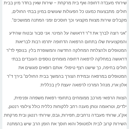
שירותי מעבדה דחופה ואף בית מרקחת – שירות שאין בחדר מיון בבית
חולים. מתבצעות כמעט כל הפעולות שעושים במיון בבתי החולים,
מקבלים שירות מצוות מקצועי וכך חוסכים זמני המתנה ממושכים".
"אני רוצה לברך את ד"ר דראושה על המינוי. אני סבור ובטוח שהידע
והמקצועיות שלו בתחום הרפואה הדחופה יתרמו רבות לבריאות
המטופלים ולהצלחת המחלקה החדשה והמשופרת בלין. בנוסף לד"ר
דראושה במחלקה לרפואה דחופה מומחים נוספים העובדים בבתי
חולים בחיפה, כך שישנו רצף טיפולי. אותם רופאים פוגשים את
המטופלים במרפאה ובמידת הצורך בהמשך בבית החולים" בירך ד"ר
אלון ארז, מנהל המרכז לרפואה יועצת לין בכללית.
הצוות הרפואי מורכב ממומחים בתחומי רפואת משפחה ופנימית,
ילדים, וטראומה ונותן מענה רחב ללקוחות כללית כולל צילומי רנטגן,
אק"ג, שרותי מעבדה נרחבים, תפירות, גבס, שירותי רנטגן ובית מרקחת.
השירות קרוב לבית ולמטופל והוא חוסך את הזמן הרב שיש בהמתנה