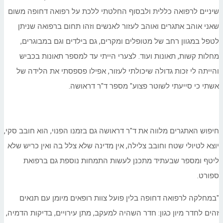
שיניים לרפואה כללית ולבסוף החלטתי ללכת על רפואה דחופה משום
שאני אוהב אתגרים ואוהב לעזור לאנשים וזהו תחום ברפואה שניתן
לטפל במגוון רחב של מטופלים ומקרים, גם בילדים וגם במבוגרים,
מחלות קשות, תאונות ועוד. לצערי הייתי עד למספר תאונות בכביש
והייתה לי זכות גדולה שיכולתי לעזור, אפילו פספסתי את הלידה של
אשתי כי סייעתי לשוטר פצוע" מספר ד"ר דראושה.
חיפוש האתגרים מלווה את ד"ר דראושה גם בזמנו הפנוי, הוא חובב סקי,
יוצא לטיולי שטח וחובב צלילה, אין מדינה שלא צלל בה ואין כריש שלא
ליטף ומספר שבעתיד מתכנן לעשות התמחות נוספת גם ברפואת
ספורט.
"במחלקה לרפואה דחופה בלין פועל צוות רופאים מיומן עם תנאים
זהים לחדר מיון כגון: חדר השהיה למעקב, מתן עירויים, בדיקות הדמיה,