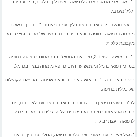
ד"ר אלון ארז מנהל המרכז לרפואה יועצת לין בכללית, במחוז חיפה
וגליל מערבי.
בראש המערך לרפואה דחופה בלין יעמוד מעתה ד"ר חוסין דראושה,
מומחה ברפואה דחופה ורופא בכיר בחדר המיון של מרכז רפואי כרמל
מקבוצת כללית.
ד"ר דראושה, נשוי + 3, סיים את הסטאז' וההתמחות ברפואה דחופה
במרכז רפואי כרמל ומשמש עד היום כרופא מומחה במיון בכרמל.
בשנה האחרונה ד"ר דראושה עובד כרופא משפחה במרפאת הקהילות
של כללית בחיפה.
לד"ר דראושה ניסיון רב בעבודה ברפואה דחופה ועד לאחרונה, ניתן
היה לפגוש אותו במיונים הקהילתיים של הכללית בכרמל ובמרכז
לרפואה יועצת זבולון.
" מגיל צעיר ידעתי שאני רוצה ללמוד רפואה, התלבטתי בין רפואת