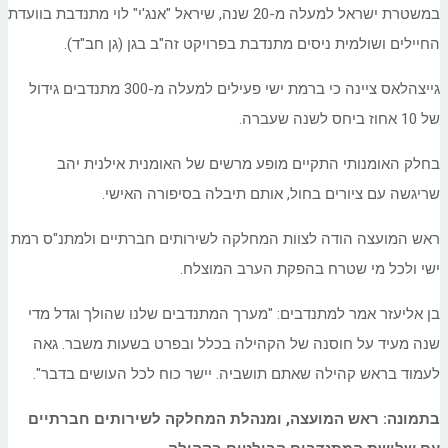
במשטרת ישראל למעלה מ-20 שנה, שיראל "אנג'י" לוי מתנדבת בוועדת
החיילים ושולמית ניסים מתנדבת בפרויקט זה"ב בגן (גן חב"ד).
גייצהלאס ציינה כי ברמת ישי פעילים למעלה מ-300 מתנדבים גידול
של 10 אחוז ביחס לשנה שעברה.
בחלק האומנותי התקיים מופע מרשים של האומנית אילנית יהב
שריגשה עם ציורים בחול, אותם תיבלה בסיפורה האישי.
ראש המועצה הודה לצוות המחלקה לשירותים חברתיים ולמתנ"ס רמת
ישי ולכל מי שטרח בהפקת הערב המוצלח.
בן אליעזר אמר למתנדבים: "מערך המתנדבים שלנו שהולך וגדל מדי
שנה מעיד על חוסנה של הקהילה בכלל ובפרט בשעות משבר. גאה
לעמוד בראש קהילה שאתם תושביה. יישר כוח לכל העושים בדבר".
בתמונה: ראש המועצה, ומנהלת המחלקה לשירותים חברתיים