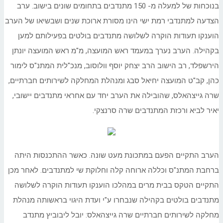
בנוכחות של למעלה מ- 150 מתנדבים בתחומים שונים בישוב. ערב
הצדעה למתנדבי רמת ישי הינו מסורת ארוכת שנים ושבשיאו של הערב
הוענקו תעודות הוקרה לשלושה מתנדבים בולטים בפעילותם למען
בקהילה. הערב נערך במעמד ראש המועצה, מ"מ ראש המועצה יונתן
הירשפלד, רב הישוב הרב יצחק יוסף וולוסוב, מנכ"לית המתנ"ס לימור
כהן, קב"ט המועצה יחיאל סבג ומנהלת המחלקה לשירותים חברתיים,
שרה גייצהאלס, שהובילה את הערב יחד עם אחראי מתנדבים יישובי,
יאיר לביא ורכזת המתנדבים שרה סרנצקי.
הערב התקיים הפעם במתכונת מעט שונה. כאשר ההתכנסות היתה
ברחבת המתנ"ס וכללה ארוחה קלה וחלוקת שי למתנדבים. לאחר מכן
התקיים הטקס בבית מרים במהלכו הוענקו תעודות הוקרה לשלושה
מתנדבים בולטים בקהילה שנבחרו ע"י ועדת היגוי בראשותה מנהלת
מחלקה לשירותים חברתיים שרה גייצהאלס: יובל ליבוביץ מתנדב