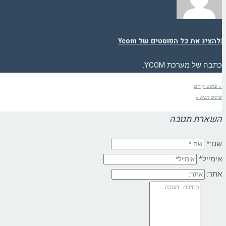
|
להציג את כל הפוסטים של Ycom
כתבה של מערכת YCOM.
« פוסט קודם
פוסט הבא »
השארת תגובה
שם:*
אימייל*
אתר: