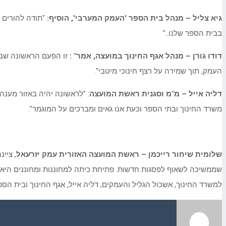
גיא צליל – מנהל בית הספר 'העמק המערבי', הוסיף
:
"תודה להורים 
בבית הספר שלנו.."
דודו גורן – מנהל אגף החינוך במועצה, אמר
" :
זו הפעם הראשונה שבה 
העמק, תוך שמירה על רצף חינוכי מיטבי".
דליה אייל – מ"מ וסגנית ראשת המועצה
: "לראשונה יהיה באזור מענה
משרד החינוך ובתי הספר וכעת אנו גאים ומברכים על המוגמר".
שלומית שיחור רייכמן – ראשת המועצה האזורית עמק יזרעאל
, ציי
שממשיכה לשאוף לפסגות חדשות. פתיחת כיתה למחוננות ומחוננים היא 
למשרד החינוך, אשכול הגליל והעמקים, דליה אייל, אגף החינוך ובית הספ