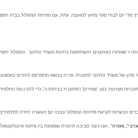
צורך מדי יום לבתי ספר מחוץ למועצה. עתה, עם פתיחת המסלול בבית ה
תה ז' שאותרו כמחוננים. והשתתפות בחינות משרד החינוך.. המסלול יתפ
ר ומיון של משרד החינוך לתוכנית. פנייה בנושא תתפרסם להורים באמצעו
ניות מצוינות, כגון: 'אמירים' ו'מחוננ.ת בכיתתו.ה', כדי להכין את התלמ
רים הכשרות לקראת פתיחת המסלול ונבנה יום העשרה יחידה לתלמידים 
רבי', מסרה
" :
אנו ניצור סביבה חינוכית שמאזנת בין פיתוח אינטלקטוא