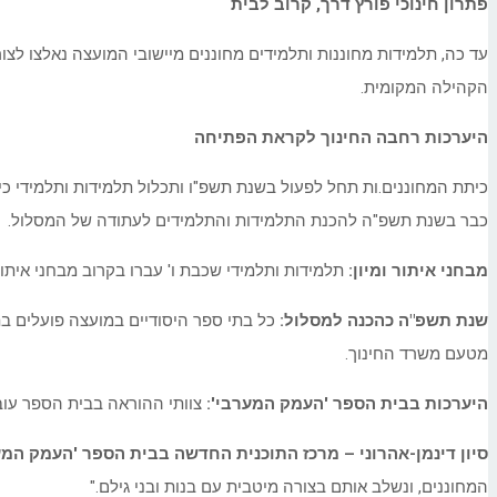
פתרון חינוכי פורץ דרך, קרוב לבית
עד כה, תלמידות מחוננות ותלמידים מחוננים מיישובי המועצה נאלצו ל
הקהילה המקומית.
היערכות רחבה החינוך לקראת הפתיחה
כיתת המחוננים.ות תחל לפעול בשנת תשפ"ו ותכלול תלמידות ותלמידי כי
כבר בשנת תשפ"ה להכנת התלמידות והתלמידים לעתודה של המסלול.
מבחני איתור ומיון:
תלמידות ותלמידי שכבת ו' עברו בקרוב מבחני איתו
שנת תשפ"ה כהכנה למסלול
:
כל בתי ספר היסודיים במועצה פועלים בתוכ
מטעם משרד החינוך.
היערכות בבית הספר 'העמק המערבי
'
:
צוותי ההוראה בבית הספר עוב
סיון דינמן-אהרוני – מרכז התוכנית החדשה בבית הספר 'העמק המע
המחוננים, ונשלב אותם בצורה מיטבית עם בנות ובני גילם."