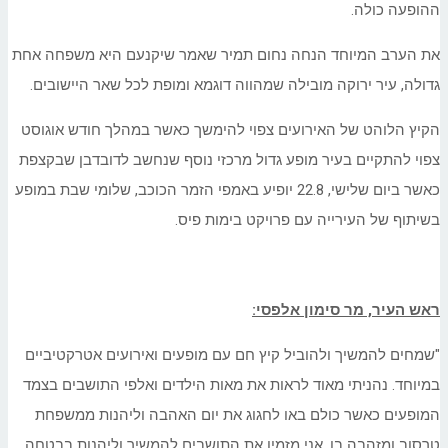
ההופעה כולה.
את הערב המיוחד הנחה נחום תמיר שאמר שיקנעם היא משפחה אחת
גדולה, עיר ירוקה מובילה שמהווה דוגמא ומופת לכל שאר היישובים.
הקיץ הלוהט של האירועים צפוי להימשך כאשר במהלך חודש אוגוסט
צפוי להתקיים בעיר מופע גדול מרכזי נוסף שנחשב לדובדבן שבקצפת
כאשר ביום שלישי, 22.8 יופיע באמפי הזמר הכוכב, שלומי שבת במופע
בשיתוף של העירייה עם פרויקט בימות פיס.
ראש העיר, מר סימון אלפסי:
"שמחים להמשיך ולהוביל קיץ חם עם מופעים ואירועים אטרקטיביים
במיוחד. נהניתי מאוד לראות את מאות הילדים ואלפי התושבים בצמד
המופעים כאשר כולם באו לחגוג את יום האהבה וליהנות ממשפחת
טרסוב ומזהבה בן. אני מזמין את התושבים להמשיך וליהנות בבטחה