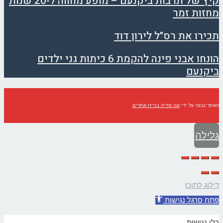
קיץ של תרבות ביקנעם – מופע מחווה ל-20 שנות
מחזות זמר
תכירו את רס"ל לירון דוד
הונחו אבני פינה להקמת 6 כיתות גני ילדים
ביקנעם
האתר נבנה על ידי
אגו מדיה בניית אתרים
גלילה
לראש
העמוד
דילוג לתוכן
פתח סרגל נגישות
כלי נגישות