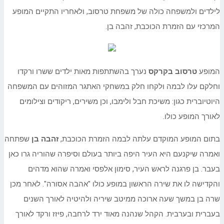
לילדים ולמשפחה כולה של משפחת טרסוב, ולאחריו התקיים המופע
המרכזי עם הזמרת הכוכבת, זהבה בן.
המופע
טרסוב בקרקס
נערך בהשתתפות מאות ילדים ששרו ורקדו
וחלקם עלו לבמה ולקחו חלק במשחקי האתגר המזוהים עם המשפחה
היוטיוברית כגון: משיכת חבל ולימבו, וכן משירים, ריקודים וצילומים
לאורך המופע כולו.
בתום המופע המוקדם עלתה לבמה הזמרת הכוכבת,
זהבה בן
שפתחה
ואמרה שיקנעם היא העיר היפה ביותר בעולם וסיפרה שהוריה גרו כאן
בעבר. בן פרגנה לראש העיר, סימון אלפסי ואמרה שהוא מדהים
והקדישה לו את שירה הראשון במופע כולו "אהבה אסורה". לאחר מכן
שרה בן במשך שעה ארוכה ממיטב שיריה ולהיטיה לאורך השנים
בעברית ובערבית. הקהל שנהנה מאוד ירד לרחבה, פיזז ורקד לאורך