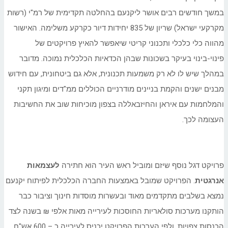
במשך חודשים רבים אושר ליקנעם בהחלטה תקדימית של רמ"י (רשות
מקרקעי ישראל) שריון של 835 יחידות דיור כקרקע משלימה. האישור
מהווה כלי כלכלי ותכנוני קריטי שיאפשר להאיץ פרויקטים של
פינוי-בינוי בעיקר בשכונות שבהן הכדאיות הכלכלית נמוכה. מדובר
במהלך שיש לו לא רק משמעות תכנונית, אלא גם ביטחונית, עם חידוש
מבנים ישנים והקמת בניינים מודרניים הכוללים ממ"דים ומיגון תקני
והמלחמות עם איראן והחיזבאללה בצפון מוכיחות שוב את החשיבות
העצומה לכך.
פרויקט דגל נוסף שיזם ומוביל ראש העיר הוא חתירה
לעצמאות
אנרגטית
. הפרויקט שמובל באמצעות החברה הכלכלית לפיתוח יקנעם
נמצא בשלבים מתקדמים מאוד ובעשרות מוסדות חינוך וציבור כבר
הותקנו מערכות סולאריות החוסכות לעירייה מאות אלפי ₪ בשנה לצד
הכנסות צפויות, ולפי הערכות הפרויקט יכניס לעירייה כ – 600 אש"ח