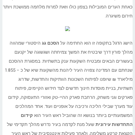
כאחת הערים המובילות בצפון כולו וזאת למרות מלחמה ממושכת ויותר
חירום משיגרה.
הישג הדגל בתקופה זו הוא החתימה על
הסכם גג
היסטורי שמהווה
מהלך פורץ דרך שיבטיח את המשך צמיחתה ושגשוגה של יקנעם
בעשורים הבאים ומבטיח השקעות ענק בתשתיות. במסגרת ההסכם
שנחתם עם המדינה צפויה העיר ליהנות מהשקעות שיא של כ – 1.855
מיליארד ₪ שיופנו לפיתוח השכונות הוותיקות והחדשות, שדרוג
תשתיות, בניית מוסדות חינוך חדשים לצד חידוש הקיימים, פיתוח
פארקים וגני משחק, הרחבת פארק ההיי-טק ואזורי התעסוקה, קידום
עוד מערך שבילי הליכה ורכיבה על אופניים ועוד. אחד המהלכים
המשמעותיים ביותר בנושא זה שהוביל ראש העיר הוא
קידום
התחדשות עירונית
שעל מנת לקדמה בעיר נדרש מהלך תקדימי של
הקצאת קרקע משלימה, ולאחר פעילות אינטנסיבית של ראש העיר