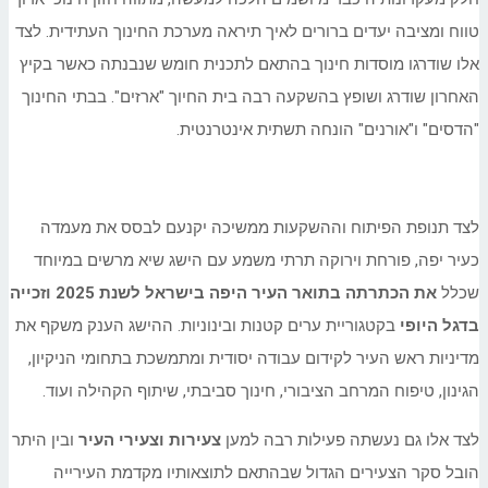
טווח ומציבה יעדים ברורים לאיך תיראה מערכת החינוך העתידית. לצד
אלו שודרגו מוסדות חינוך בהתאם לתכנית חומש שנבנתה כאשר בקיץ
האחרון שודרג ושופץ בהשקעה רבה בית החיוך "ארזים". בבתי החינוך
"הדסים" ו"אורנים" הונחה תשתית אינטרנטית.
לצד תנופת הפיתוח וההשקעות ממשיכה יקנעם לבסס את מעמדה
כעיר יפה, פורחת וירוקה תרתי משמע עם הישג שיא מרשים במיוחד
שכלל
את הכתרתה בתואר העיר היפה בישראל לשנת 2025 וזכייה
בדגל היופי
בקטגוריית ערים קטנות ובינוניות. ההישג הענק משקף את
מדיניות ראש העיר לקידום עבודה יסודית ומתמשכת בתחומי הניקיון,
הגינון, טיפוח המרחב הציבורי, חינוך סביבתי, שיתוף הקהילה ועוד.
לצד אלו גם נעשתה פעילות רבה למען
צעירות וצעירי העיר
ובין היתר
הובל סקר הצעירים הגדול שבהתאם לתוצאותיו מקדמת העירייה