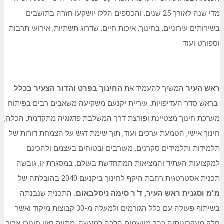
מדי שנה לאורך 25 שנים, והכספים הללו יושקעו חזרה בתושבים
בשירותים עירוניים, בחינוך, איכות חיים, שדרוג תשתיות, אירועי תרבות
וספורט ועוד.
ראש העיר
המשיך להעמיד את
החינוך בפרט והדור הצעיר בכלל
בראש סדר העדיפויות. עיריית יקנעם משקיעה משאבים רבים בפיתוח
מערכת חינוך מצטיינת ופורצת דרך המשלבת פדגוגיה מתקדמת, הכלה,
חינוך אישי, הטמעת ערכים ועוד, תוך שימת דגש על הצמחת דורות של
תלמידות ותלמידים סקרנים, מעורבים ובטוחים בעצמם ולהכינם
למקצועות העתיד והמציאות המתחדשת בעולם. במסגרת זו, גובשה
תכנית אסטרטגית רחבת היקף לחינוך ביקנעם 2040 בהובלתה של
מ"מ וסגנית ראש העיר, ד"ר סימה ניסלבאום.
התכנית שנבנתה
בשיתוף פעולה עם כלל הגורמים ולמעלה מ-30 קבוצות מיקוד ואשר
חלק מעקרונותיה כבר מיושמים הלכה למעשה, מתווה חזון חינוכי ארוך