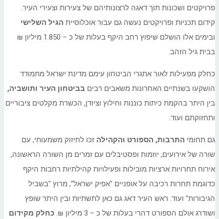
פרויקטים ושכונות תוך דאגה לרצונותיהם של צעירות וצעירי העיר.
קידום תכניות ופרויקטים נעשה גם עבור אוכלוסיית
הגיל השלישי
ובימים אלו הושלם שיפוץ רחב היקף בעלות של כ – 1.850 מיליון ₪
בבית גיל הזהב.
כחלק מפעילות לאור אתגרי הביטחון עימם מדינת ישראל מתמודד
הושקעו בשנתיים האחרונות משאבים רבים
בביטחון העיר ותושביה,
בין היתר בהקמת כיתות כוננות וחילוץ וציודן, הכשרת מקלטים ציבוריים
ותחזוקתם ועוד.
גם תחומי
התרבות, הספורט והקהילה
זכו לחיזוק משמעותי, עם
שורה של אירועים, יוזמות ופסטיבלים עם זמרים מן השורה הראשונה,
אירוח תחרויות ארציות מובילות ופעילויות קהילתיות רחבות היקף
כדוגמת תחרות רכיבה על אופניים "אפיק ישראל", מרוץ "בשביל
הגיבורות" ועוד. ראש העיר דאג גם כאן לתשתיות ובין היתר שופץ
ושודרג אולם הספורט דהרי בעלות של כ – 3 מיליון ₪.
כחלק מקידום