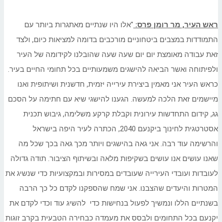
ראש העיר, מר רומן פרס:
"אלו היו שנתיים מאתגרות ביותר עם
התמודדות במצבים ביטחוניים מורכבים בדומה למציאות כיום, ולצד
זאת עבודה מאומצת יום יום שעה שעה שהובלנו לקידומה של העיר
ולפיתוחה ואשר הביאה להישגים משמעותיים בכל תחומי החיים בעיר.
כראש העיר אני מאמין ביצירת עירייה יזמית, חדשנית ושיתופית ואנו
מיישמים זאת הלכה למעשה. הגענו להישגי שיא עם חתימה על הסכם
גג, קידום התחדשות עירונית וקבלת קרקע משלימה, גיבוש תכנית
אסטרטגית לחינוך ביקנעם 2040, הכתרה לעיר היפה בישראל
והרשימה עוד רבה. אני גאה בהישגים ויותר מכך גאה בכך שכל מה
שאנו עושים אנו עושים בשקיפות מלאה ובשיתוף הציבור. תודה גדולה
לעובדות ועובדי העירייה שעובדים במסירות ובמקצועיות כדי שנשיג את
המטרות והיעדים שהצבנו. אני שמח שהספקנו לקדם כל כך הרבה
בשנתיים הללו ונמשיך לפעול בנחישות כדי להשיג עוד וכדי לקדם את
יקנעם בכל התחומים ולבסס את מעמדה כבחירה הטבעית בקרב זוגות