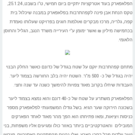
הפלאפארק בעוד אטרקציות יתקיים ביום חמישי, ט"ו בשבט, 25.1.24,
טקס הנחת אבן פינה לקפהתרבות בפלאפארק במבנה שיכלול בית
קפה, גלריה, מרכז מבקרים ואולמות חוגים בפרויקט שעלותו נאמדת
בכחמישה מיליון ₪ ואשר ימומן ע"י העירייה משרד הנגב, הגליל והחוסן
הלאומי.
מתחם קפהתרבות יוקם על שטח בגודל של כדונם כאשר החלק הבנוי
יהיה בגודל של כ- 500 מ"ר. השטח יהיה בלב החורשה בצמוד ליער.
העבודות שיחלו בקרוב מאוד צפויות להימשך כשנה עד שנה וחצי.
הפלאפארק משתרע על שטח של כ-40 דונם והוא נמצא בצמוד ליער
בשכונה הירוקה שער הגיא. בשל גודלו המשמעותי לפלאפארק מספר
כניסות ויציאות, ומאז פתיחתו הוא הפך מהר מאוד לאחד הפארקים
המובילים והאטרקטיביים ביותר באזור כולו ומגיעים אליו משפחות, בני
נוער וילדים מכל רחבי הארץ, ואלו נהנים מהמתקנים האתגריים, מגרשי