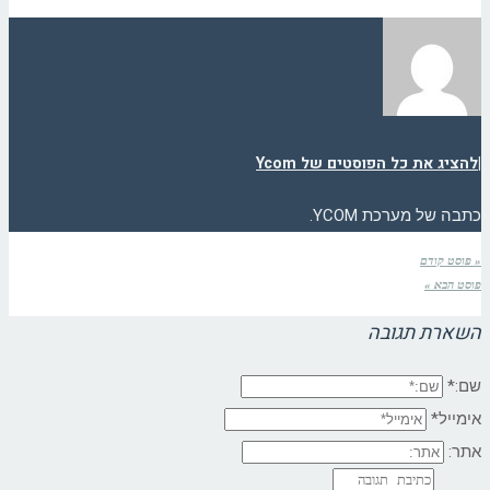
|
להציג את כל הפוסטים של Ycom
כתבה של מערכת YCOM.
« פוסט קודם
פוסט הבא »
השארת תגובה
שם:*
אימייל*
אתר: