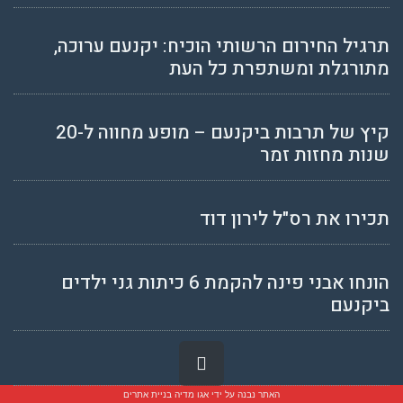
תרגיל החירום הרשותי הוכיח: יקנעם ערוכה,
מתורגלת ומשתפרת כל העת
קיץ של תרבות ביקנעם – מופע מחווה ל-20
שנות מחזות זמר
תכירו את רס"ל לירון דוד
הונחו אבני פינה להקמת 6 כיתות גני ילדים
ביקנעם
גלילה
לראש
העמוד
האתר נבנה על ידי
אגו מדיה בניית אתרים