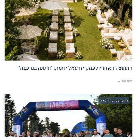
המועצה האזורית עמק יזרעאל יוזמת: "חתונה במועצה"
קרא עוד ←
חדשות עמק יזרעאל