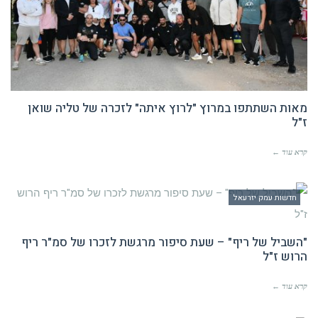
מאות השתתפו במרוץ "לרוץ איתה" לזכרה של טליה שואן
ז"ל
קרא עוד ←
חדשות עמק יזרעאל
"השביל של ריף" – שעת סיפור מרגשת לזכרו של סמ"ר ריף
הרוש ז"ל
קרא עוד ←