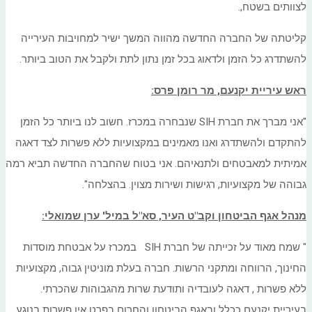
לצוותים בשטח,.
קליטתה של החברה החדשה מהווה המשך ישיר למחויבות העירייה
להשתדרג כל הזמן ולדאוג בכל זמן נתון לתת ולקבל את הטוב ביותר.
ראש עיריית יקנעם, מר רומן פרס:
"אני מברך את חברת SIH שנבחרה במכרז. חשוב לנו ביותר כל הזמן
להתקדם ולהשתדרג ואנו מאמינים במקצועיות ללא פשרות לצד דאגה
אמיתית למאבטחים ולתנאיהם. אני בטוח שהחברה החדשה תביא רמה
גבוהה של מקצועיות, רגישות ושירות מצוין. בהצלחה".
מנהל אגף הביטחון וקב"ט העיר, סא"ל במיל' ערן שמואלי:
" שמח מאוד על זכייתה של חברת SIH במכרז על אבטחת מוסדות
החינוך, הרווחה ומתקני הרשות. חברה בעלת מוניטין גבוה, מקצועיות
ללא פשרות , דאגה לעובדיה ותודעת שרות מהגבוהות שהכרתי.
בעיריית יקנעם ככלל ובאגף הביטחון והחרום בפרט אין פשרות בנוגע