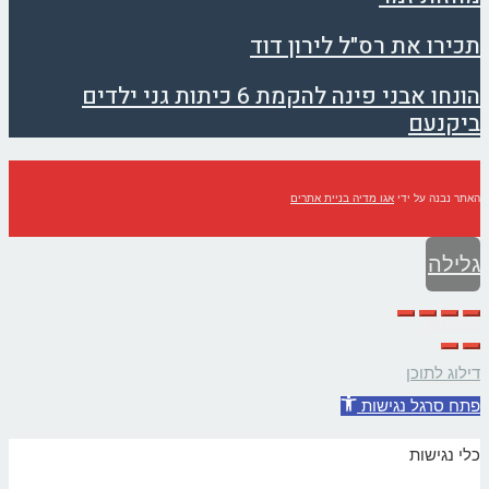
תכירו את רס"ל לירון דוד
הונחו אבני פינה להקמת 6 כיתות גני ילדים
ביקנעם
האתר נבנה על ידי
אגו מדיה בניית אתרים
גלילה
לראש
העמוד
דילוג לתוכן
פתח סרגל נגישות
כלי נגישות