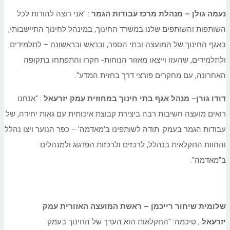
נעמה גולן – מנהלת מרכז עבודות הגמר
: "אני רוצה להודות לכל
השותפות והשותפים שלנו במשרד החינוך, במינהל לחינוך התיישבותי,
באגף החינוך של המועצה ובתי הספר, ובראש ובראשונה – לתלמידים
ולתלמידים, שהעזו וייצאו מאזור הנוחות- חקרו והתפתחו בתקופה
האחרונה, עם מחקרים פורצי דרך בחזית המדע".
דודו גורן
–
מנהל אגף בתי חינוך במחוזית עמק יזרעאל
: "אנחנו
רואים מועצה חשיבות רבה ביצירת קבוצת איכותית עם גאות יחידה, של
עבודות הגמר בעמק. תודה לשותפינו ב'מאדמה' – כפר הנוער ויצו נהלל
והחוות החקלאית בנהלל, לרכזים ולרכזות הפדגוג ולמנהלים
ב"מאדמה".
שלומית שיחור רייכמן – ראשת המועצה האזורית עמק
יזרעאל
, סיכמה: "החקלאות הוא הערך של החינוך בעמק