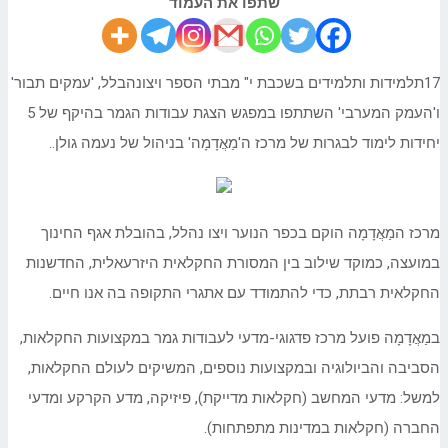
שתפו את העמוד
17תלמידות ותלמידים בשכבת י" מבתי הספר ויצונהבלל, 'עמקים תבור'
ו'העמק המערבי' השתתפו במפגש הצגת עבודות הגמר בהיקף של 5
יחידות לימוד לבגרות של מרכז ה'מַאֲדָמָה' בניהול של נעמה גולן..
מרכז המַאֲדָמָה הוקם בכפר הנוער ויצו נהלל, בהובלת אגף החינוך
במועצה, כמוקד שילוב בין המסורת החקלאית היזרעאלית, החדשנות
החקלאית רבתת, כדי להתמודד עם אתגרי התקופה בה אנו חיים.
במַאֲדָמָה פועל מרכז פדגוגי-מדעי לעבודות גמר במקצועות החקלאות,
הסביבה והביולוגיה ובמקצועות נוספים, המשיקים לעולם החקלאות,
למשל: מדעי המחשב (חקלאות מדייקת), פיזיקה, מדע הקרקע ומדעי
החברה (חקלאות במדינות מתפתחות).