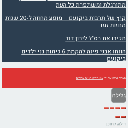
מתורגלת ומשתפרת כל העת
קיץ של תרבות ביקנעם – מופע מחווה ל-20 שנות
מחזות זמר
תכירו את רס"ל לירון דוד
הונחו אבני פינה להקמת 6 כיתות גני ילדים
ביקנעם
האתר נבנה על ידי
אגו מדיה בניית אתרים
גלילה
לראש
העמוד
דילוג לתוכן