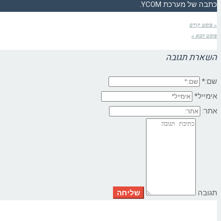
כתבה של מערכת YCOM.
« פוסט קודם
פוסט הבא »
השארת תגובה
שם:*
אימייל*
אתר:
תגובה