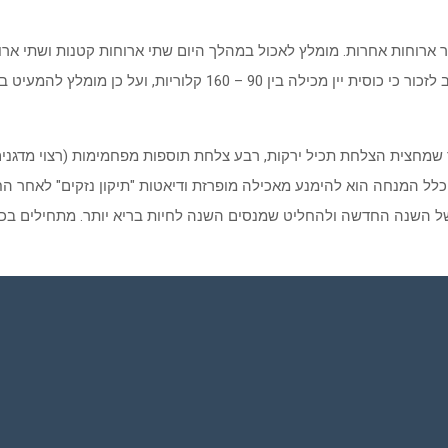
ארוחות אחרות. מומלץ לאכול במהלך היום שתי ארוחות קטנות ושתי ארוח
הארוחה החגיגית, בכדי שלא להגיע רעבים לארוחה. בארוחה עצמה חשוב 
שמחצית הצלחת תכיל ירקות, רבע צלחת תוספות מפחמימות (רצוי מדגנים
לל המנחה הוא להימנע מאכילה מופרזת ודיאטות "תיקון נזקים" לאחר החג
ל השנה החדשה ולהחליט שמנסים השנה לחיות בריא יותר. מתחילים בכ