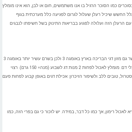
ים כמו הסוכר הרגיל בו אנו משתמשים, חום או לבן, הוא אינו מומלץ
 בגלל החשש שיכיל רעלן שעלול לגרום לפגיעה כלל מערכתית בגוף
ת להתמודד עם הרעלן הזה ועלולה לפגוע בבריאות התינוק בשל חשיפתו לנבגים
מלבד חלבון איכותי, דגים מכילים גם חומצת שומן מסוג אומגה 3. הדגים העשירים באומגה 3 הם סול, סלמון, מקרל והליבוט. בשנים האחרונות מועשר גם מזון דגי הבריכה בארץ באומגה 3 ולכן בשרם עשיר יותר באומגה 3
מאשר בעבר. לדגים יתרונות בריאותיים רבים והם נמנים על המזונות שהתועלת מאכילתם הוכחה חד משמעית – הם מפחיתים סיכון למחלות לב וכלי דם. מומלץ לאכול לפחות 2 מנות דג לשבוע (מנה= 150 גרם). רצוי
סטרול, טובים ללב ולשיפור הזיכרון: אכילת דגים באופן קבוע לפחות פעם
לאכול רימון, אך כמו כל דבר, במידה. יש לזכור כי גם בפרי הזה, כמו