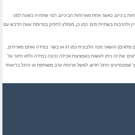
ות ביניים, כאשר אחת מארוחות הביניים, רצוי שתהיה כשעה לפני
לזכור כי כוסית יין מכילה בין 90 – 160 קלוריות, ועל כן מומלץ להמעיט ביין ולהרבות בשתיית מים. כמו כן, מומלץ לחלוק בפרוסת עוגת הדבש עם
 מלאים) והשאר מנה חלבונית כמו דג או בשר. במידה ואתם מארחים,
ים. את זה ניתן לעשות באמצעות אכילה נכונה במידה וללא ויתור על
ך שמטמיעים הרגל חדש, למשל ארוחת ערב משותפת או הרגל בריאותי