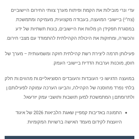
עדי ונרי מובילות את הקמת ופיתוח מערך צוותי החירום היישוביים
(צח"י) ביישובי המועצה, בעבודה מקצועית, מעמיקה ומתמשכת.
במסגרת תפקידן הן מלוות את היישובים, בונות תשתיות של ידע
והכשרה, ומחזקות את היכולת הקהילתית להתמודד עם מצבי חירום
.
פעילותן תרמה ליצירת רשת קהילתית חזקה ומשמעותית – מערך של
חוסן, מוכנות וערבות הדדית ביישובי העמק
.
במועצה הדגישו כי העובדות והעובדים הסוציאליים.ות מהווים.ות חלק
בלתי נפרד מחוסנה של הקהילה, והביעו הערכה עמוקה לפעילותם.ן
ולתרומתם.ן המתמשכת למען תושבות ותושבי עמק יזרעאל
.
התמונה באדיבות קמפיין שאגת הלביאות 2026 של איגוד
היועצות לקידום מעמד האישה ברשויות המקומיות.