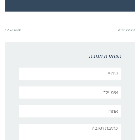
« פוסט קודם
פוסט הבא »
השארת תגובה
שם:*
אימייל*
אתר:
תגובה