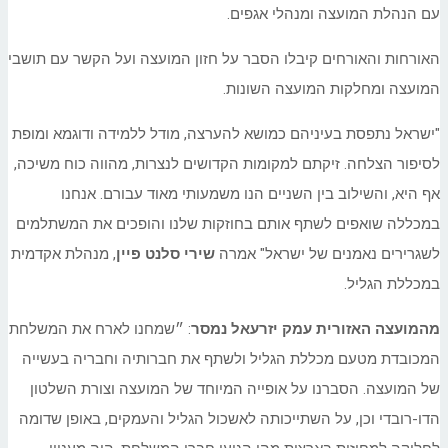
עם הנהלת המועצה ומנהלי אגפים.
האורחות והאורחים קיבלו הסבר על חזון המועצה ועל הקשר עם תושבי
המועצה ומחלקות המועצה השונות.
"ישראל נתפסת בעיניהם כמושא להערצה, מודל ללמידה ודוגמא ומופת
לסיפור הצלחה. זיקתם למקומות הקדושים לנצרות, מהווה כוח משיכה,
אף היא, והשילוב בין השניים הנו משמעותי מאוד עבורם. אנחנו
במכללה שואפים לשתף אותם בחוזקות שלנו והופכים את המשתלמים
לשגרירים נאמנים של ישראל" אמרה
שירי סלנט פיין
, מנהלת אקדמית
במכללת הגליל.
מהמועצה האזורית עמק יזרעאל נמסר
: ״שמחנו לארח את המשלחת
המכובדת מטעם מכללת הגליל ולשתף את חברותיה וחבריה בעשייה
של המועצה. הסברנו על אופייה המיוחד של המועצה וצורת השלטון
הדו-רובדי וכן, על השתייכותה לאשכול הגליל והעמקים, באופן שדומה