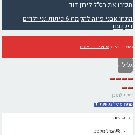
תכירו את רס"ל לירון דוד
הונחו אבני פינה להקמת 6 כיתות גני ילדים
ביקנעם
האתר נבנה על ידי
אגו מדיה בניית אתרים
גלילה
לראש
העמוד
דילוג לתוכן
פתח סרגל נגישות
כלי נגישות
הגדל טקסט