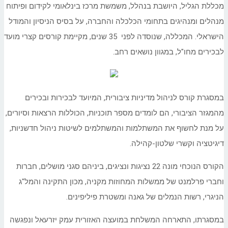
מכללת הגליל, היושבת בנהלל, משמשת מרכז בינלאומי לקידום ופיתוח
מנהלים ומנהיגים בתחומי הכלכלה והחברה, על בסיס הניסיון והמודל
הישראלי. המכללה, שנוסדה לפני 35 שנים, מקיימת קורסים קצרי מועד
לבכירים מחו"ל, במגוון נושאים רחב.
במסגרת קורס לניהול מדיניות ציבורית, המיועד לבכירות ובכירים
מהמגזר הציבורי, הם לומדים מספר תוכניות, הכוללות הרצאות וסיורים,
על מנת לחשוף את המשתלמות והמשתלמים לשיטות ניהול חדשניות,
דיגיטציה וקשרי שלטון-קהילה.
הקורס הנוכחי מונה 22 נציגות ונציגים, ביניהם סגני מושלים, חברות
וחברי פרלמנט של ממשלות המחוזות מקניה, מכון התקינה והמל"ג
הניגרי, רשות הנמלים של גאנה ומשטרת פיליפינים.
במסגרתו, התארחה המשלחת במועצה האזורית עמק יזרעאל ונפגשה