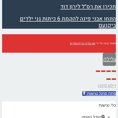
תכירו את רס"ל לירון דוד
הונחו אבני פינה להקמת 6 כיתות גני ילדים
ביקנעם
האתר נבנה על ידי
אגו מדיה בניית אתרים
גלילה
לראש
העמוד
דילוג לתוכן
פתח סרגל נגישות
כלי נגישות
הגדל טקסט