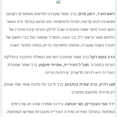
ראש העיר, רומן פרס,
ברך ואמר שעברנו חודשים מאתגרים ויקנעם
ממשיכה לנוע קדימה, לגדול ולהתפתח. רגע מרגש במיחד היה כאשר
ראש העיר סיפר שאת החנוכיה שבה יודלקו הנרות קיבל מהוריו של
הלוחם מאור גרשוני ז"ל, בני ונוגה, והסביר שמאור נפל בנר ראשון של
חנוכה בשנה שעברה, ואחותו התארסה בדיוק באותו המועד השנה.
הרב נועם דקל
ברך ואמר שחנוכה הוא זמן הגאולה והתכבד בהדלקת
הנרות בחנוכיה.
מנכ"ל העירייה, אמיתי פוקמן
, ברך ואמר שמטרת
העירייה היא להיות חדשנית, יצירתיות וזריזה.
סגן רה"ע, הרב עמית בוחבוט
, ברך ודיבר על נתינה ואמר שמי שנותן
רק מרוויח, מתעצם ומתברך.
יו"ר ועד העובדים, מגי אוחנה
, בירכה ואמרה שזהו חג של ניסים
ונפלאות. במהלך האירוע נפרדה העירייה מעובדות שפרשו לגמלאות,