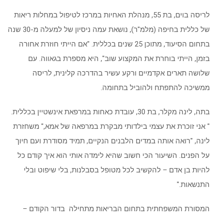
לריסה בוים, בת 55, מנהלת האחיות במרכז לטיפול במחלות ריאות
של כללית בחיפה (מלמ"ר), נושאת עמה ניסיון של למעלה מ-30 שנה
בתחום הסיעוד, מתוכן 25 שנים בכללית. "אם הייתי חוזרת אחורה
בזמן, הייתי בוחרת את המקצוע שוב", היא מספרת בגאווה. עם
שלושה תארים אקדמיים ורקע עשיר בהדרכה קלינית, לריסה
ממשיכה להתפתח ולהוביל בתחומה.
בתה, לינה מקלר, בת 30, עובדת כאחות במרפאת אינשטיין בכללית.
" אני זוכרת את עצמי בילדותי מבקרת במרפאה של אמא," משחזרת
לינה, "רואה אותה במדים הלבנים הנקיים, תמיד מסודרת ועם חיוך
על הפנים. השיעור הכי חשוב שהיא לימדה אותי הוא איך קודם כל
להיות בן אדם – להקשיב לכל מטופל בסבלנות, בלי שיפוט ובלי
התנשאות."
המסורת המשפחתית בתחום הבריאות מתחילה בדור הקודם –