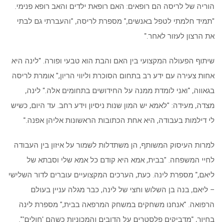
הוריה של לריסה הם רופאים: האם רופאת ילדים והאב רופא פנימי.
"תמיד חלמתי לטפל באנשים," מספרת לריסה, "והעברתי גם לבתי
את הרצון לעזור לאחר."
שיתוף הפעולה המקצועי בין האם והבת הוא טבעי ופורה. "לינה היא
אחות צעירה עם ידע רב בתחום הסוכרת וליווי הריון," אומרת לריסה
בגאווה, "ואני לומדת ממנה על החידושים בתחומים אלה." לינה,
מצדה, מעידה: "לאמא יש המון שנות ניסיון וידע רחב. עד היום, כשיש
לי דילמות בעבודה, היא אחת הכתובות הראשונות אליהן אפנה."
למרות העיסוק המשותף, הן משתדלות לשמור על איזון בין העבודה
לחיי המשפחה. "בבית, אמא היא קודם כל אמא שלי וסבתא של
ליאם," מספרת לינה. כעת, הערכים המקצועיים עוברים לדור השלישי
– ליאם, בנה בן השלוש וחצי של לינה, כבר מגלה עניין בעולם
הרפואה. "אנחנו משחקים במשחק המרפאה בבית," מספרת לינה
בחיוך, "מדביקים פלסטרים על הדובים והמכוניות כשהם 'חולים'".