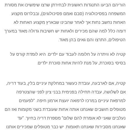
הוריהם הביעו התנגדות ראשונית לבחירתן שרצו שימשיכו את מסורת
המשפחה בפסיכולוגיה (סבם ואמם פסיכולוגים), ובבלרוס מקצוע
האחות נחשב נחות אך לאחר שהבינו שבארץ מקצוע האחות לא
דומה כלל למה שהם מכירים ולאחות יש חשיבות גדולה מאוד במערך
הטיפולים, התרצו והם גאים בהן מאוד.
קטיה לא וויתרה על חלומה לעבוד עם ילדים. היא לומדת קורס על
בסיסי בסוכרת, על מנת להיות אחות סוכרת ילדים.
קטיה, אם לארבעה, עובדת כעשור במחלקת עיניים בלין, בעוד דריה,
אם לשלושה, עבדה תחילה בפנימית בבני ציון לפני שהצטרפה
למרפאת עיניים במרכז לרפואה יועצת ארמון חיפה. "לפעמים
מטופלים חושבים שאנחנו אותה אחות שעובדת בשני מקומות ואז הם
נעלבים שאני לא אומרת להם שלום" מספרת דריה בחיוך. "עד
שאנחנו מסבירות שאנחנו תאומות. יש כבר מטופלים שמכירים אותנו