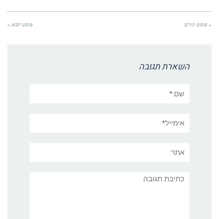
« פוסט קודם
פוסט הבא »
השארת תגובה
שם:*
אימייל*
אתר:
תגובה