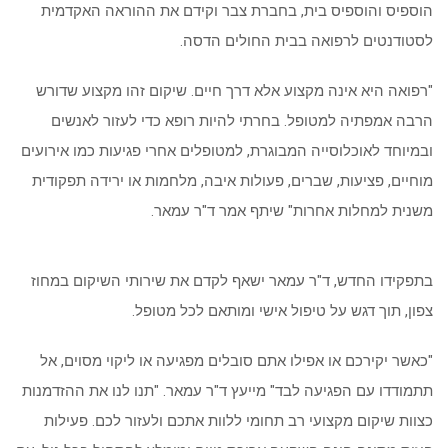
הוספיס והוספיס בית, בחברת צבר וקידם את ההוראה האקדמית
לסטודנטים לרפואה בבית החולים הדסה.
"רפואה היא אינה מקצוע אלא דרך חיים. שיקום זהו מקצוע שדורש
הרבה אמפתיה למטופל. בחרתי להיות רופא כדי לעזור לאנשים
ובמיוחד לאוכלוסייה המבוגרת, למטופלים אחרי פגיעות כמו אירועים
מוחיים, פציעות, שברים, פעולות איבה, מלחמות או ירידה תפקודית
משנית למחלות אחרות" שיתף אמר ד"ר עמאר.
בתפקידו החדש, ד"ר עמאר ישאף לקדם את שירותי השיקום במחוז
צפון, תוך דגש על טיפול אישי ומותאם לכל מטופל.
"כאשר יקירכם או אפילו אתם סובלים מפגיעה או ליקוי מסוים, אל
תתמודדו עם הפגיעה לבד" מייעץ ד"ר עמאר. "תנו לנו את ההזדמנות
כצוות שיקום מקצועי רב תחומי ללוות אתכם ולעזור לכם. פעילות