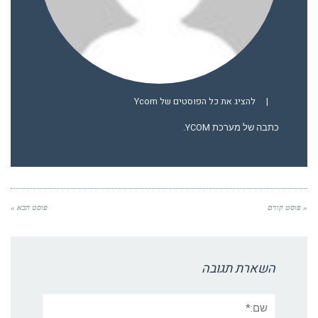
|
להציג את כל הפוסטים של Ycom
כתבה של מערכת YCOM.
« פוסט קודם
פוסט הבא »
השארת תגובה
שם:*