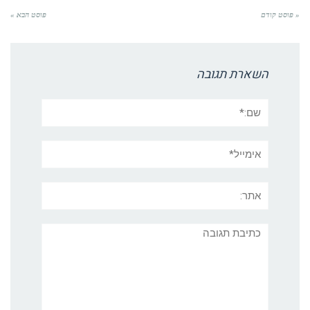
« פוסט קודם
פוסט הבא »
השארת תגובה
שם:*
אימייל*
אתר:
תגובה