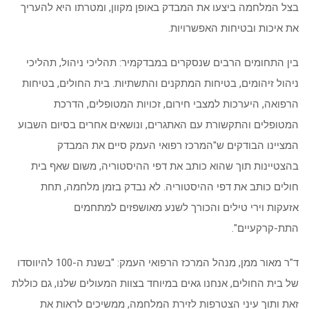
בצל המלחמה ביצעו את המבדק באופן מקוון, ומטרתו היא להעריך
את איכות ובטיחות האפשרויות.
בין התחומים הרבים שנסקרים במבדקמיר: תהליכי ניהול, תהליכי
ניהול זיהומים, בטיחות המתקנים והתשתיות. בית החולים, בטיחות
הרפואה, היערכות למצבי חירום, זכויות המטופלים, הדרכת
המטופלים והתקשורת עם האתגרים, ונושאים אחרים בסיום השבוע
המציינו הבודקים ש"המרכז רפואי העמק סיים את המבדק
בהצטיינות תוך שהוא כותב את דפי ההיסטוריה, משום שאף בית
חולים כותב את דפי ההיסטוריה. לא נבדק בזמן מלחמה, תחת
אזעקות וירי טילים והכורך לשנע מאושפזים למתחמים
התת-קרקעיים".
ד"ר מאור ממן, מנהל המרכז הרפואי העמק: "בשנת ה-100 להיווסדו
של בית החולים, אנחנו גאים במיוחד בצוות המעולים שלנו, גם כוללת
זאת ותוך עיני הצטרפות לזירת המלחמה, ממשיכים לראות את