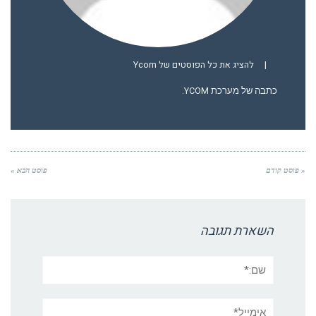
|
להציג את כל הפוסטים של Ycom
כתבה של מערכת YCOM.
« פוסט קודם
פוסט הבא »
השארת תגובה
שם:*
אימייל*