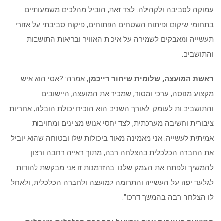
עמוקה לסביבה ולקהילה. לצד זאת, הוביל מהלכים משמעותיים
בתחומי שיקום ופיתוח השטחים הפתוחים, פיקוח סביבתי על אזורי
תעשייה ומאבקים לשמירה על איכות האוויר ובריאות התושבות
והתושבים
.
ראשת המועצה, שלומית שיחור רייכמן
, אמרה: ?אסי הוא איש
מקצוע מנוסה, ערכי ומסור, שמכיר את המועצה, היישובים
והתושבים.ות לעומק. לאורך השנים הוא הוכיח יכולת הובלה, אחריות
ציבורית וחשיבה מערכתית, לצד יחסי אנוש מצוינים ומחויבות
אמיתית לעשייה. אני מאמינה מאוד ביכולות שלו ובטוחה שהוא יוביל
את החברה הכלכלית בהצלחה רבה, מתוך ראייה רחבה ורצון
להמשיך ולפתח את העמק שלנו. בהזדמנות זו אני מבקשת להודות
לגלעד יפה על העשייה והתרומה למועצה ולחברה הכלכלית, ולאחל
לו הצלחה רבה בהמשך דרכו
."