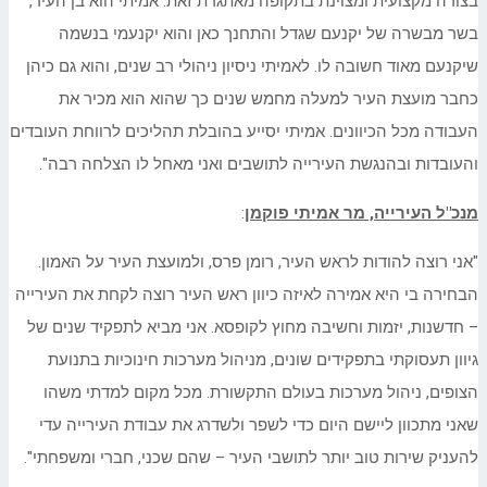
בצורה מקצועית ומצוינת בתקופה מאתגרת זאת. אמיתי הוא בן העיר,
בשר מבשרה של יקנעם שגדל והתחנך כאן והוא יקנעמי בנשמה
שיקנעם מאוד חשובה לו. לאמיתי ניסיון ניהולי רב שנים, והוא גם כיהן
כחבר מועצת העיר למעלה מחמש שנים כך שהוא הוא מכיר את
העבודה מכל הכיוונים. אמיתי יסייע בהובלת תהליכים לרווחת העובדים
והעובדות ובהנגשת העירייה לתושבים ואני מאחל לו הצלחה רבה".
מנכ"ל העירייה, מר אמיתי פוקמן
:
"אני רוצה להודות לראש העיר, רומן פרס, ולמועצת העיר על האמון.
הבחירה בי היא אמירה לאיזה כיוון ראש העיר רוצה לקחת את העירייה
– חדשנות, יזמות וחשיבה מחוץ לקופסא. אני מביא לתפקיד שנים של
גיוון תעסוקתי בתפקידים שונים, מניהול מערכות חינוכיות בתנועת
הצופים, ניהול מערכות בעולם התקשורת. מכל מקום למדתי משהו
שאני מתכוון ליישם היום כדי לשפר ולשדרג את עבודת העירייה עדי
להעניק שירות טוב יותר לתושבי העיר – שהם שכני, חברי ומשפחתי".