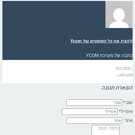
|
להציג את כל הפוסטים של Ycom
כתבה של מערכת YCOM.
« פוסט קודם
פוסט הבא »
השארת תגובה
שם:*
אימייל*
אתר: