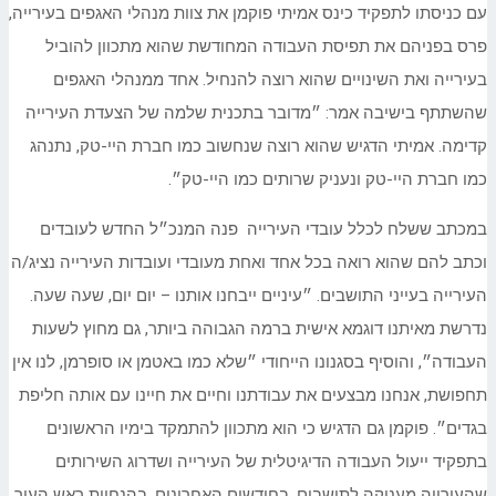
עם כניסתו לתפקיד כינס אמיתי פוקמן את צוות מנהלי האגפים בעירייה,
פרס בפניהם את תפיסת העבודה המחודשת שהוא מתכוון להוביל
בעירייה ואת השינויים שהוא רוצה להנחיל. אחד ממנהלי האגפים
שהשתתף בישיבה אמר: ״מדובר בתכנית שלמה של הצעדת העירייה
קדימה. אמיתי הדגיש שהוא רוצה שנחשוב כמו חברת היי-טק, נתנהג
כמו חברת היי-טק ונעניק שרותים כמו היי-טק״.
במכתב ששלח לכלל עובדי העירייה פנה המנכ״ל החדש לעובדים
וכתב להם שהוא רואה בכל אחד ואחת מעובדי ועובדות העירייה נציג/ה
העירייה בעייני התושבים. ״עיניים ייבחנו אותנו – יום יום, שעה שעה.
נדרשת מאיתנו דוגמא אישית ברמה הגבוהה ביותר, גם מחוץ לשעות
העבודה״, והוסיף בסגנונו הייחודי ״שלא כמו באטמן או סופרמן, לנו אין
תחפושת, אנחנו מבצעים את עבודתנו וחיים את חיינו עם אותה חליפת
בגדים״. פוקמן גם הדגיש כי הוא מתכוון להתמקד בימיו הראשונים
בתפקיד ייעול העבודה הדיגיטלית של העירייה ושדרוג השירותים
שהעירייה מעניקה לתושבים. בחודשים האחרונים, בהנחיית ראש העיר,