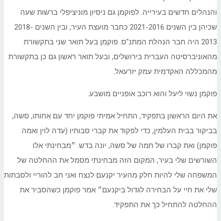
והנהלים חדשים בעירייה. לפוקמן גם ניסיון מוניציפלי ברשות שעה
שכיהן בין השנים 2021-2016 כחבר מועצת העיר, ובין השנים 2018-
2013 היה חבר הנהלת המתנ"ס. פוקמן בעל תואר שני בתקשורת
מהאוניברסיטה העברית בירושלים, ובעל תואר ראשון גם כן בתקשורת
מהמכללה האקדמית עמק יזרעאל.
פוקמן נשוי ליעל והוא רוכב אופניים מושבע.
את היום הראשון בתפקיד, התחיל אמיתי פוקמן יחד עם אחותו, סשה,
בביקור בבית העלמין, כדי לפקוד את קברי סבותיו (עדה לוין ואמה
פוקמן) ואת קברו של חמה של סשה, יונה בדש. ״מבחינתי אלו
השורשים שלי בעיר, המקום הזה מבחינתי מסמל את ההחלטה של
המשפחה שלי להיות חלק מהעיר יקנעם לנצח ואני חב להוריי ולסבתות
שלי את חיי על הבחירה לגדול ביקנעם״ אמר פוקמן כשהסביר את
ההחלטה להתחיל כך את התפקיד.