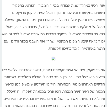
אותו רכש במהלך שנות עבודתו במגזר הציבורי והפרטי. בתפקידיו
השונים בתקשורת ובעולם החינוך, הוביל אמיתי פוקמן פרויקטים
משמעותיים והפגין יכולות ניהוליות יוצאות דופן. ניסיונו המגוון, המשלב
ניהול של מחלקת החדשות של ׳רדיו קול רגע׳, עבודה בעירייה, ניהול
בתאגיד השידור הישראלי ותפקיד דוברות במשטרת ישראל, לצד זה הוא
גם ריכז את שבט הצופים המקומי ׳שחר׳ ואת השבט בכפר ורדים׳ וגם
הרצה באקדמיה ולימד בתיכון תקשורת.
אמיתי פוקמן, עיתונאי ואיש תקשורת בעברו, נחשב למבטיח ועל אף גילו
הצעיר הוא בעל ניסיון רב, בין היתר בניהול והובלת תהליכים. בשמונת
חודשים האחרונים מאז הבחירות וחילופי השלטון שימש פוקמן כראש
המטה של ראש העיר הנבחר, רומן פרס. במסגרת תפקידו זה תיכלל
וניהל את הנחיות ראש העיר מול גורמים בעירייה ובתאגידים העירוניים,
היה שותף לתהליך בחינת עבודת הרשות ובניית המבנה ארגוני החדש