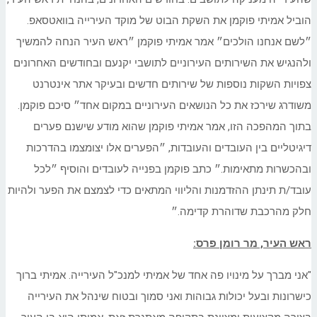
הוביל אמיתי פוקמן את השקת הבוט של מוקד העירייה בוואטסאפ.
״לשם אנחנו הולכים״ אמר אמיתי פוקמן ״ראש העיר הנחה להמשיך
ולהנגיש את השירותים העירוניים לתושבי יקנעם ובחודשים האחרונים
צפויות השקות נוספות של שירותים חדשים ובעיקר אתר אינטרנט
משודרג שירכז את כל הנושאים העירוניים במקום אחד״ סיכם פוקמן.
בתוך המהפכה הזו, אמר אמיתי פוקמן שהוא מודע שישנם פערים
דיגיטליים בין העובדים והעובדות, ״הפערים אלו יצומצמו בהדרכות
ובהכשרות מתאימות.״ כתב פוקמן בפנייה לעובדים והוסיף ״לכל
עובד/ת תינתן ההזדמנות והליווי המתאים כדי לצמצם את הפער ולהיות
חלק מהרכבת שדוהרת קדימה.״
ראש העיר, מר רומן פרס:
"אני מברך על מינויו פה אחד של אמיתי למנכ"ל העירייה. אמיתי ברוך
כישרונות ובעל יכולות גבוהות ואני סמוך ובטוח שינהל את העירייה