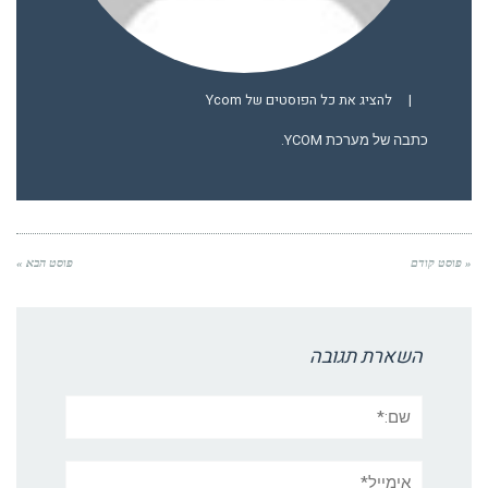
|
להציג את כל הפוסטים של Ycom
כתבה של מערכת YCOM.
« פוסט קודם
פוסט הבא »
השארת תגובה
שם:*
אימייל*