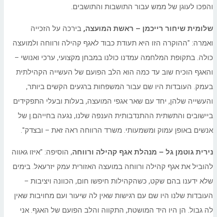
והפכו לעוגן של ממש עבור התושבות והתושבים.
שלומית שיחור רייכמן – ראשת המועצה,
בירכה על הזכייה
ואמרה:
"
ההוקרה הזו היא תעודת כבוד לאגף קהילה ורווחה ולמועצה
כולה. בתקופת המלחמה עמדנו כולנו במבחן מקצועי, ערכי ואנושי –
והאגף הוכיח שוב עד כמה הוא הלב הפועם של העשייה הקהילתית
בעמק. העובדות היו שם עבור המשפחות ברגעים הקשים ביותר,
והעשייה שלהן, יחד עם שאר אגפי המועצה, בעלות ובעלי התפקידים
ביישובים והתשתית ההתנדבותית הענפה שלנו, נגעה בחייהם.ן של
אנשים באופן עמוק ומשמעותי. משרד הרווחה ראה זאת – ובצדק
."
נירית גוטמן גל – מנהלת אגף קהילה ורווחה
, הוסיפה:
"
איזו גאווה
להוביל את אגף קהילה ורווחה במועצה האזורית עמק יזרעאל. בימים
שלא ידענו בהם שקט, כשהקהילות חיפשו חום, הכוונה ויציבות –
העובדות שלנו היו שם עם רגישות שאין לה שיעור ועם מחויבות שאין
לה גבול. הן היו היד המושטת, התקווה והלב הפועם של האגף. אני