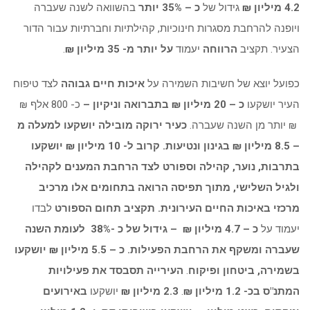
4.2 מיליון ₪
גידול של
כ – 35% יותר
בהשוואה לשנה שעברה
ויופנה להרחבת מסגרות חינוכיות, קהילתיות וחברתיות עבור הדור
הצעיר. תקציב
הרווחה
יעמוד
על יותר מ- 35 מיליון ₪
.
כפועל יוצא של חשיבות השמירה על
איכות חיים גבוהה
לצד טיפוח
העיר יושקעו
כ – 20 מיליון ₪ בתברואה וניקיון –
כ- 800 אלף ₪
₪ יותר מן השנה שעברה.
כעיר ירוקה מובילה יושקעו למעלה מ
– 8.5 מיליון ₪ בגינון ונטיעות. קרוב ל- 10 מיליון ₪ יושקעו
בתרבות, נוער, קהילה וספורט לצד הרחבת המענים לקהילה
ולגיל השלישי, מתוך תפיסה הרואה בתחומים אלו מרכיב
מרכזי באיכות החיים העירונית. תקציב תחום הספורט
לבדו
יעמוד על
כ – 4.7 מיליון ₪ – גידול של כ -38% לעומת השנה
שעברה ומשקף את הרחבת הפעילות. כ – 5.5 מיליון ₪ יושקעו
בשמירה, ביטחון ופיקוח
.
העירייה תסבסד את פעילויות
המתנ"ס בכ- 1.2 מיליון ₪
.
2.3 מיליון ₪
יושקעו
באירועים