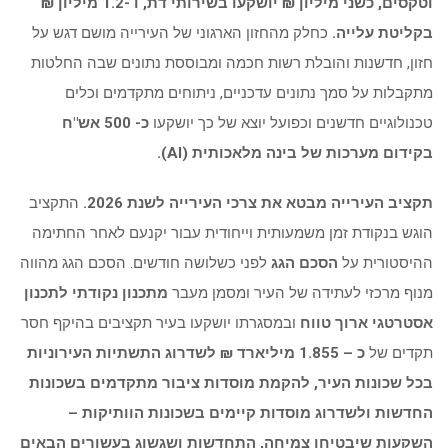
וטקסים,
כשני מיליון ₪ יושקעו בשירותי דת, ו -1.2 מיליון ₪
בקליטת עלייה.
כחלק מהחזון הארגוני של העירייה מושם דגש על
חזון, חדשנות והובלת רשות חכמה ומבוססת נתונים שבה החלטות
מתקבלות על סמך נתונים עדכניים, ניתוחים מתקדמים וכלים
טכנולוגיים חדשנים וכפועל יוצא של כך יושקעו
כ- 500 אש"ח
בקידום מערכות של בינה מלאכותית (
AI
).
תקציב העירייה מבטא את צרכי העירייה לשנת 2026.
התקציב
הוגש בנקודת זמן משמעותית וייחודית עבור יקנעם לאחר החתימה
ההיסטורית על
הסכם הגג
לפני כשלושה חודשים. הסכם הגג מהווה
מנוף מרכזי לעתידה של העיר ומסמן מעבר
מתכנון נקודתי לתכנון
אסטרטגי ארוך טווח
ובמסגרתו יושקעו בעיר תקציבים בהיקף חסר
תקדים של
כ – 1.855 מיליארד ₪ לשדרוג התשתיות העירוניות
בכל שכונות העיר, להקמת מוסדות ציבור מתקדמים בשכונות
החדשות ולשדרוג מוסדות קיימים בשכונות הוותיקות –
השקעות שיבטיחו צמיחה, התחדשות ושגשוג בעשורים הבאים