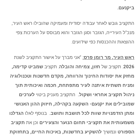
ביקנעם.
התקציב גובש לאחר עבודה יסודית ומעמיקה שהובילו ראש העיר,
מנכ"ל העירייה, הגזבר וסגן הגזבר והוא מבוסס על הערכות צפי
ההוצאות וההכנסות כפי שידועים.
ראש העיר, מר רומן פרס:
"אני מברך על אישור התקציב לשנת
2026
. תקציב של
חזון, צמיחה והובלה
. תקציב
שמביט קדימה,
מחזק את יסודות החינוך והרווחה, מקדם חדשנות וטכנולוגיה
ומניח תשתית איתנה לעיר מתפתחת, חכמה ואיכותית תוך
ניהול תקציב אחראי ושקול.
התקציב מעניק ביטוי
לערכים
שמובילים את יקנעם- השקעה בקהילה, חיזוק ההון האנושי
ומתן הזדמנויות שוות לכל תושבת ותושב.
בנוסף לאלו
הגדלנו
משמעותית את תקציבי תחום הנוער והצעירים
וכן את
תקציב
הספורט
ונמשיך
להשקיע בחדשנות, באיכות החיים, בתחזוקת